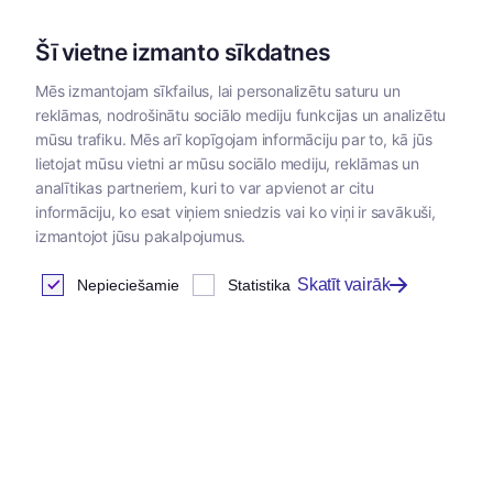
Šī vietne izmanto sīkdatnes
Mēs izmantojam sīkfailus, lai personalizētu saturu un
reklāmas, nodrošinātu sociālo mediju funkcijas un analizētu
Kategorijas
mūsu trafiku. Mēs arī kopīgojam informāciju par to, kā jūs
lietojat mūsu vietni ar mūsu sociālo mediju, reklāmas un
analītikas partneriem, kuri to var apvienot ar citu
Klientu autorizācija
informāciju, ko esat viņiem sniedzis vai ko viņi ir savākuši,
izmantojot jūsu pakalpojumus.
Skatīt vairāk
Nepieciešamie
Statistika
Ienākt
E-pasta adrese
*