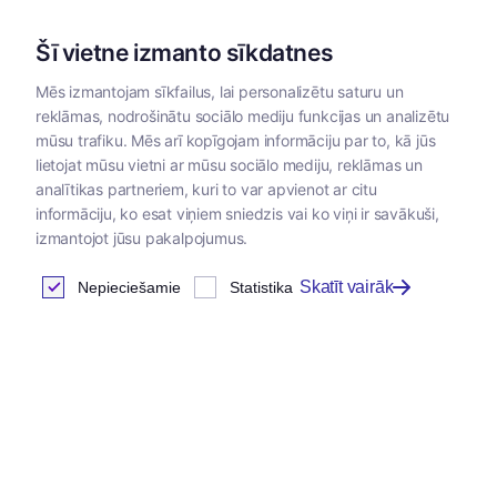
Šī vietne izmanto sīkdatnes
Mēs izmantojam sīkfailus, lai personalizētu saturu un
reklāmas, nodrošinātu sociālo mediju funkcijas un analizētu
Kategorijas
mūsu trafiku. Mēs arī kopīgojam informāciju par to, kā jūs
lietojat mūsu vietni ar mūsu sociālo mediju, reklāmas un
analītikas partneriem, kuri to var apvienot ar citu
Klientu autorizācija
informāciju, ko esat viņiem sniedzis vai ko viņi ir savākuši,
izmantojot jūsu pakalpojumus.
Skatīt vairāk
Nepieciešamie
Statistika
Ienākt
E-pasta adrese
*