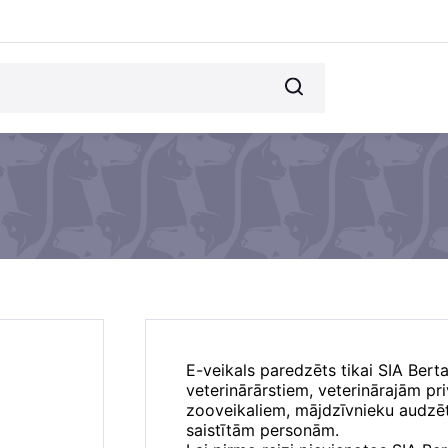
E-veikals paredzēts tikai SIA Bert
veterinārārstiem, veterinārajām p
zooveikaliem, mājdzīvnieku audzēt
saistītām personām.