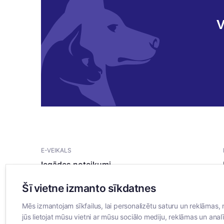
V
E-VEIKALS
Iegādes noteikumi
Privātuma politika
Šī vietne izmanto sīkdatnes
Sīkdatņu noteikumi
Mēs izmantojam sīkfailus, lai personalizētu saturu un reklāmas, 
jūs lietojat mūsu vietni ar mūsu sociālo mediju, reklāmas un analī