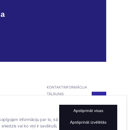
da
KONTAKTINFORMĀCIJA
TĀLRUNIS
+371 25911816
E-PASTA ADRESE
Apstiprināt visas
info@bertasnams.lv
kopīgojam informāciju par to, kā
Apstiprināt izvēlētās
sniedzis vai ko viņi ir savākuši,