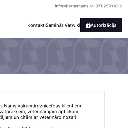
info@bertasnams.lv
+371 25911816
Kontakti
Semināri
Vetwiki
Autorizācija
as Nams vairumtirdzniecības klientiem -
rivātpraksēm, veterinārajām aptiekām,
ājiem un citām ar veterināro nozari