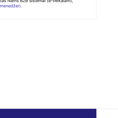
rtas Nams B2B sistēmai (e-veikalam),
 menedžeri
.