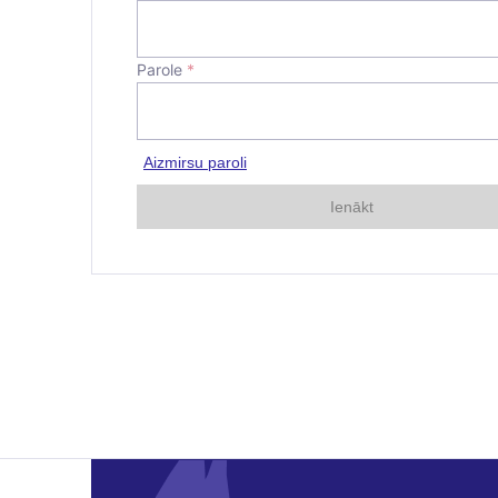
Parole
*
Aizmirsu paroli
Ienākt
E-pasta adre