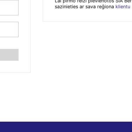
Lai pirmo reizi pievienotos SIA Be
sazinieties ar sava reģiona
klientu
se
*