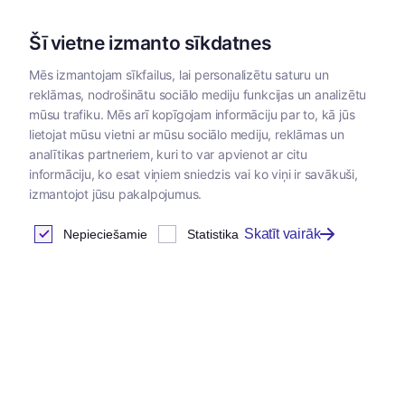
Šī vietne izmanto sīkdatnes
Mēs izmantojam sīkfailus, lai personalizētu saturu un
reklāmas, nodrošinātu sociālo mediju funkcijas un analizētu
Kategorijas
mūsu trafiku. Mēs arī kopīgojam informāciju par to, kā jūs
lietojat mūsu vietni ar mūsu sociālo mediju, reklāmas un
analītikas partneriem, kuri to var apvienot ar citu
Preču iegādes noteikumi
informāciju, ko esat viņiem sniedzis vai ko viņi ir savākuši,
izmantojot jūsu pakalpojumus.
Skatīt vairāk
Nepieciešamie
Statistika
Lūdzam iepazīties un akceptēt zemāk pievienotos
svarīgākos SIA "Bertas nams", vienotais reģ.Nr.
48503008960 piedāvāto preču iegādes noteikumus.
Saskaņā ar Latvijas Republikas Patērētāju tiesību