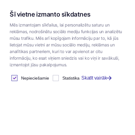
Šī vietne izmanto sīkdatnes
Mēs izmantojam sīkfailus, lai personalizētu saturu un
reklāmas, nodrošinātu sociālo mediju funkcijas un analizētu
Kategorijas
mūsu trafiku. Mēs arī kopīgojam informāciju par to, kā jūs
lietojat mūsu vietni ar mūsu sociālo mediju, reklāmas un
analītikas partneriem, kuri to var apvienot ar citu
Klientu autorizācija
informāciju, ko esat viņiem sniedzis vai ko viņi ir savākuši,
izmantojot jūsu pakalpojumus.
Skatīt vairāk
Nepieciešamie
Statistika
Ienākt
E-pasta adrese
*