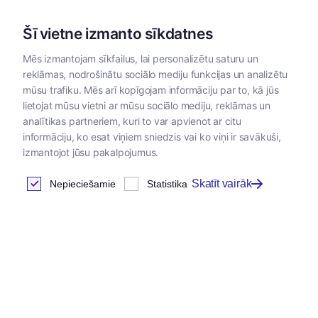
Šī vietne izmanto sīkdatnes
Mēs izmantojam sīkfailus, lai personalizētu saturu un
reklāmas, nodrošinātu sociālo mediju funkcijas un analizētu
Kategorijas
mūsu trafiku. Mēs arī kopīgojam informāciju par to, kā jūs
lietojat mūsu vietni ar mūsu sociālo mediju, reklāmas un
Sākums
/
Kopšanas līdzekļi
/
Dermatoloģiskie kopšanas līdzekļ
analītikas partneriem, kuri to var apvienot ar citu
informāciju, ko esat viņiem sniedzis vai ko viņi ir savākuši,
izmantojot jūsu pakalpojumus.
Ādas kopšanas līdzekļi
Skatīt vairāk
Nepieciešamie
Statistika
Atrastas
16
preces
Tabula