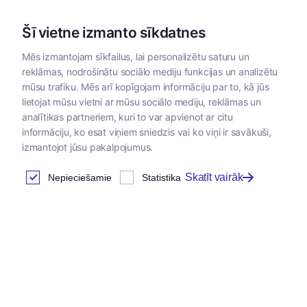
Šī vietne izmanto sīkdatnes
Mēs izmantojam sīkfailus, lai personalizētu saturu un
reklāmas, nodrošinātu sociālo mediju funkcijas un analizētu
Kategorijas
mūsu trafiku. Mēs arī kopīgojam informāciju par to, kā jūs
lietojat mūsu vietni ar mūsu sociālo mediju, reklāmas un
Sākums
/
Zoopreces
/
Higiēnas preces un piederumi
/
Higiēn
analītikas partneriem, kuri to var apvienot ar citu
informāciju, ko esat viņiem sniedzis vai ko viņi ir savākuši,
izmantojot jūsu pakalpojumus.
Higiēniskas mitrās salvetes
Skatīt vairāk
Nepieciešamie
Statistika
Atrastas
4
preces
Tabula