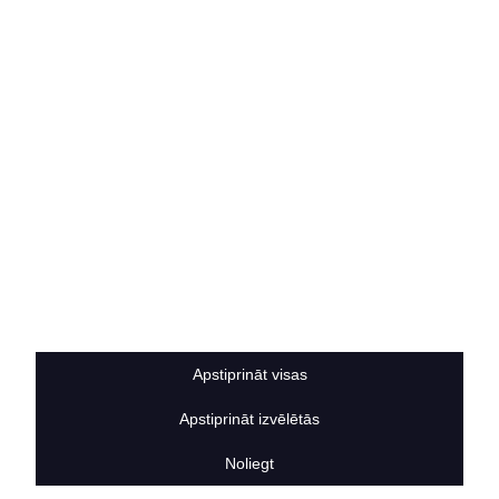
Rekvizīti
Kontakti
SOCIĀLIE TĪKLI
facebook
linkedIn
instagram
KONTAKTINFORMĀCIJA
TĀLRUNIS
+371 25911816
E-PASTA ADRESE
info@bertasnams.lv
Apstiprināt visas
Apstiprināt izvēlētās
2026
© SIA ”Bertas Nams”. Visas tiesības aizsargātas.
Noliegt
Mājas lapu izstrādāja
Datateks