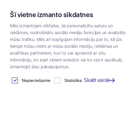
Šī vietne izmanto sīkdatnes
Mēs izmantojam sīkfailus, lai personalizētu saturu un
reklāmas, nodrošinātu sociālo mediju funkcijas un analizētu
Kategorijas
mūsu trafiku. Mēs arī kopīgojam informāciju par to, kā jūs
lietojat mūsu vietni ar mūsu sociālo mediju, reklāmas un
Sākums
/
Veterinārās zāles
/
Vakcīnas un biopreparāti
/
Vakcī
analītikas partneriem, kuri to var apvienot ar citu
informāciju, ko esat viņiem sniedzis vai ko viņi ir savākuši,
izmantojot jūsu pakalpojumus.
Vakcīnas liellopiem
Skatīt vairāk
Nepieciešamie
Statistika
Atrastas
0
preces
Tabula
Šajā kategorijā nav preču