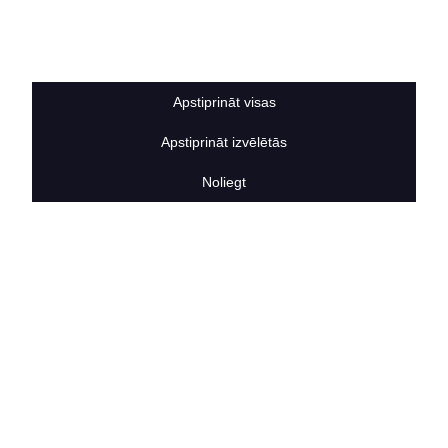
Sīkdatņu noteikumi
BERTAS NAMS
Par mums
Vakances
Apstiprināt visas
Rekvizīti
Kontakti
Apstiprināt izvēlētās
SOCIĀLIE TĪKLI
facebook
Noliegt
linkedIn
instagram
KONTAKTINFORMĀCIJA
TĀLRUNIS
+371 25911816
E-PASTA ADRESE
info@bertasnams.lv