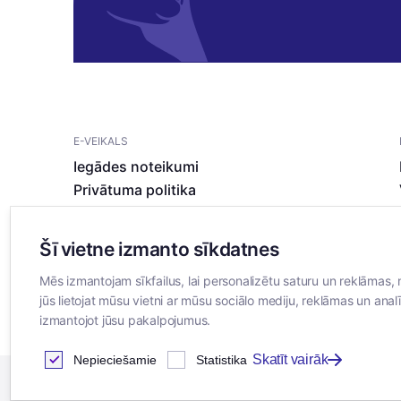
E-VEIKALS
Iegādes noteikumi
Privātuma politika
Sīkdatņu noteikumi
Šī vietne izmanto sīkdatnes
Mēs izmantojam sīkfailus, lai personalizētu saturu un reklāmas, 
jūs lietojat mūsu vietni ar mūsu sociālo mediju, reklāmas un analī
izmantojot jūsu pakalpojumus.
Skatīt vairāk
Nepieciešamie
Statistika
2026
© SIA ”Bertas Nams”. Visas tiesības aizsargātas.