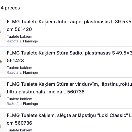
s
4
preces
FLMG Tualete Kaķiem Jota Taupe, plastmasas L 39.5x5
cm 561420
Tualete kaķiem
Ražotājs:
Flamingo
FLMG Tualete Kaķiem Stūra Sadio, plastmasas S 49.5x
561423
Tualete kaķiem
Ražotājs:
Flamingo
FLMG Tualete Kaķiem Stūra ar vir.durvīm, lāpstiņu,roktur
filtru plastm.balta-melna L 560738
Tualete kaķiem
Ražotājs:
Flamingo
FLMG Tualete kaķiem, slēgta ar lāpstiņu "Loki Classic"
cm 560736
Tualete kaķiem