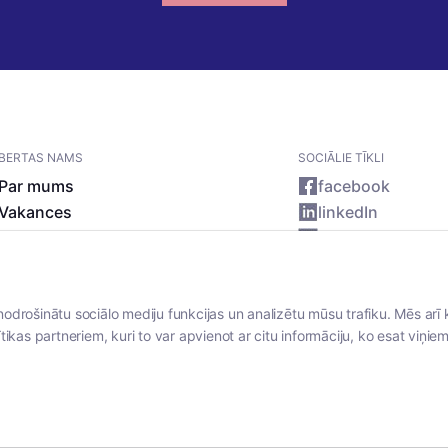
BERTAS NAMS
SOCIĀLIE TĪKLI
Par mums
facebook
Vakances
linkedIn
Rekvizīti
instagram
Kontakti
nodrošinātu sociālo mediju funkcijas un analizētu mūsu trafiku. Mēs arī 
tikas partneriem, kuri to var apvienot ar citu informāciju, ko esat viņiem 