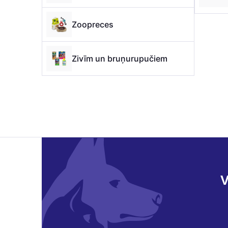
Zoopreces
Zivīm un bruņurupučiem
V