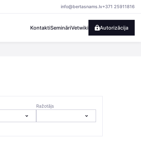
info@bertasnams.lv
+371 25911816
Kontakti
Semināri
Vetwiki
Autorizācija
Ražotājs