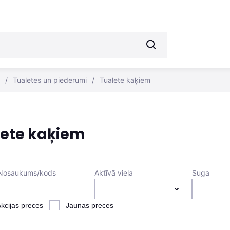
/
Tualetes un piederumi
/
Tualete kaķiem
lete kaķiem
Nosaukums/kods
Aktīvā viela
Suga
kcijas preces
Jaunas preces