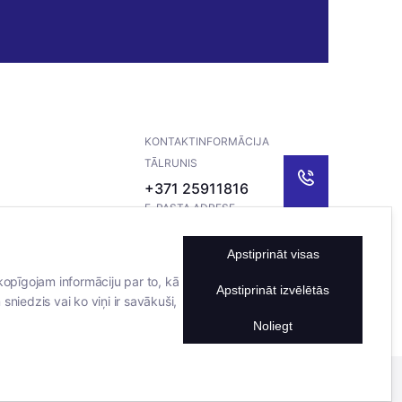
KONTAKTINFORMĀCIJA
TĀLRUNIS
+371 25911816
E-PASTA ADRESE
info@bertasnams.lv
Apstiprināt visas
kopīgojam informāciju par to, kā
Apstiprināt izvēlētās
sniedzis vai ko viņi ir savākuši,
Noliegt
Mājas lapu izstrādāja
Datateks