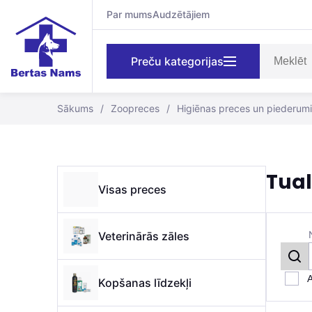
Par mums
Audzētājiem
Preču kategorijas
Sākums
/
Zoopreces
/
Higiēnas preces un piederumi
Tua
Visas preces
Veterinārās zāles
A
Kopšanas līdzekļi