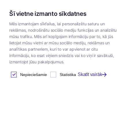
Šī vietne izmanto sīkdatnes
Mēs izmantojam sīkfailus, lai personalizētu saturu un
reklāmas, nodrošinātu sociālo mediju funkcijas un analizētu
Kategorijas
mūsu trafiku. Mēs arī kopīgojam informāciju par to, kā jūs
lietojat mūsu vietni ar mūsu sociālo mediju, reklāmas un
Sākums
/
Dzīvnieku barība
/
Priroda
/
Priroda barība grauzē
analītikas partneriem, kuri to var apvienot ar citu
informāciju, ko esat viņiem sniedzis vai ko viņi ir savākuši,
izmantojot jūsu pakalpojumus.
Priroda barība grauzējiem
Skatīt vairāk
Nepieciešamie
Statistika
Atrastas
21
preces
Tabula
Jaunums