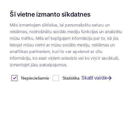
Šī vietne izmanto sīkdatnes
Mēs izmantojam sīkfailus, lai personalizētu saturu un
reklāmas, nodrošinātu sociālo mediju funkcijas un analizētu
Kategorijas
mūsu trafiku. Mēs arī kopīgojam informāciju par to, kā jūs
lietojat mūsu vietni ar mūsu sociālo mediju, reklāmas un
Sākums
/
Papildbarības
analītikas partneriem, kuri to var apvienot ar citu
informāciju, ko esat viņiem sniedzis vai ko viņi ir savākuši,
izmantojot jūsu pakalpojumus.
Papildbarības
Skatīt vairāk
Nepieciešamie
Statistika
Atrastas
180
preces
Tabula
Jaunums