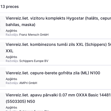
s
13
preces
Vienreiz.liet. vizitoru komplekts Hygostar (halāts, cepur
bahilas, maska)
Apģērbs
Ražotājs:
Franz Mensch GmbH
Vienreiz.liet. kombinezons tumši zils XXL (Schippers)
XXL
Apģērbs
Ražotājs:
Schippers Europe BV
Vienreiz.liet. cepure-berete gofrēta zila (ML) N100
Apģērbs
Ražotājs:
AMPri GmbH
Vienreiz.liet. apavu pārvalki 0.07 mm OXXA Basic 14481
(5503305) N50
Apģērbs