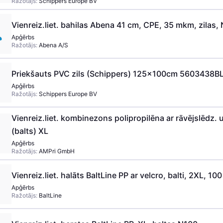
Ražotājs:
Schippers Europe BV
Vienreiz.liet. bahilas Abena 41 cm, CPE, 35 mkm, zilas,
Apģērbs
Ražotājs:
Abena A/S
Priekšauts PVC zils (Schippers) 125x100cm 5603438B
Apģērbs
Ražotājs:
Schippers Europe BV
Vienreiz.liet. kombinezons polipropilēna ar rāvējslēdz. 
(balts) XL
Apģērbs
Ražotājs:
AMPri GmbH
Vienreiz.liet. halāts BaltLine PP ar velcro, balti, 2XL, 1
Apģērbs
Ražotājs:
BaltLine