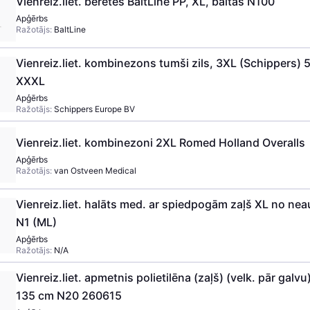
Vienreiz.liet. beretes BaltLine PP, XL, baltas N100
Apģērbs
Ražotājs:
BaltLine
Vienreiz.liet. kombinezons tumši zils, 3XL (Schippers)
XXXL
Apģērbs
Ražotājs:
Schippers Europe BV
Vienreiz.liet. kombinezoni 2XL Romed Holland Overalls
Apģērbs
Ražotājs:
van Ostveen Medical
Vienreiz.liet. halāts med. ar spiedpogām zaļš XL no nea
N1 (ML)
Apģērbs
Ražotājs:
N/A
Vienreiz.liet. apmetnis polietilēna (zaļš) (velk. pār galvu
135 cm N20 260615