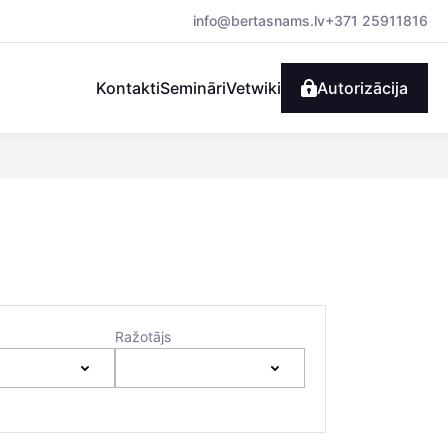
info@bertasnams.lv
+371 25911816
Kontakti
Semināri
Vetwiki
Autorizācija
Ražotājs