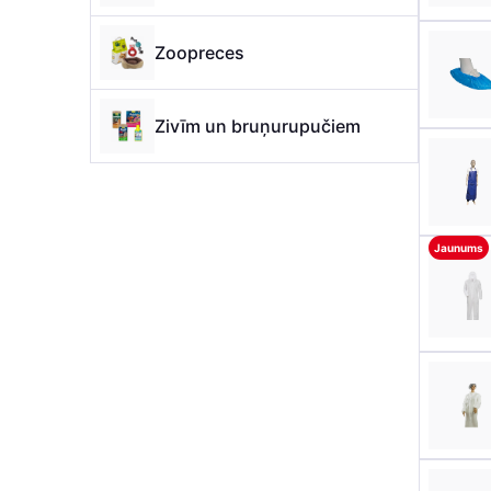
Zoopreces
Zivīm un bruņurupučiem
Jaunums