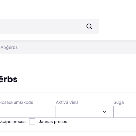
Apģērbs
ērbs
Nosaukums/kods
Aktīvā viela
Suga
kcijas preces
Jaunas preces