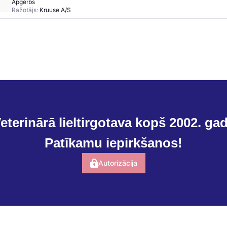
Apģērbs
Ražotājs:
Kruuse A/S
eterinārā lieltirgotava kopš 2002. ga
Patīkamu iepirkšanos!
Autorizācija