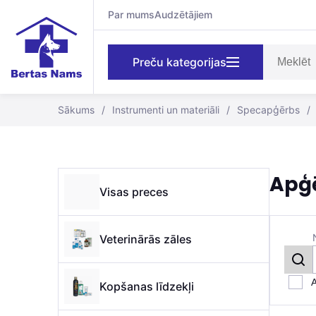
Par mums
Audzētājiem
Preču kategorijas
Sākums
/
Instrumenti un materiāli
/
Specapģērbs
/
Apģ
Visas preces
Veterinārās zāles
A
Kopšanas līdzekļi