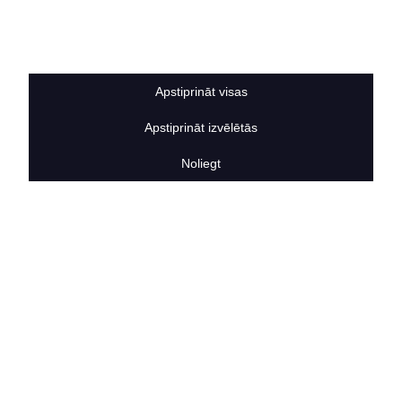
Sīkdatņu noteikumi
BERTAS NAMS
Par mums
Vakances
Apstiprināt visas
Rekvizīti
Kontakti
Apstiprināt izvēlētās
SOCIĀLIE TĪKLI
facebook
Noliegt
linkedIn
instagram
KONTAKTINFORMĀCIJA
TĀLRUNIS
+371 25911816
E-PASTA ADRESE
info@bertasnams.lv