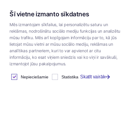
Šī vietne izmanto sīkdatnes
Mēs izmantojam sīkfailus, lai personalizētu saturu un
reklāmas, nodrošinātu sociālo mediju funkcijas un analizētu
Kategorijas
mūsu trafiku. Mēs arī kopīgojam informāciju par to, kā jūs
lietojat mūsu vietni ar mūsu sociālo mediju, reklāmas un
Sākums
/
Veterinārās zāles
analītikas partneriem, kuri to var apvienot ar citu
informāciju, ko esat viņiem sniedzis vai ko viņi ir savākuši,
izmantojot jūsu pakalpojumus.
Veterinārās zāles
Skatīt vairāk
Nepieciešamie
Statistika
Atrastas
0
preces
Tabula
Šajā kategorijā nav preču