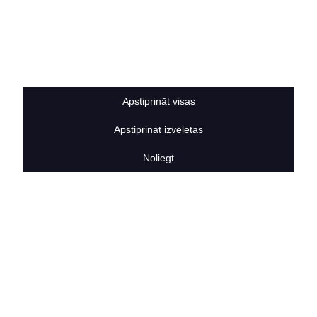
Privātuma politika
Sīkdatņu noteikumi
BERTAS NAMS
Par mums
Vakances
Rekvizīti
Apstiprināt visas
Kontakti
SOCIĀLIE TĪKLI
Apstiprināt izvēlētās
facebook
Noliegt
linkedIn
instagram
KONTAKTINFORMĀCIJA
TĀLRUNIS
+371 25911816
E-PASTA ADRESE
info@bertasnams.lv