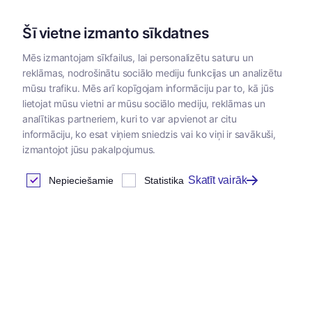
Šī vietne izmanto sīkdatnes
Mēs izmantojam sīkfailus, lai personalizētu saturu un
reklāmas, nodrošinātu sociālo mediju funkcijas un analizētu
Kategorijas
mūsu trafiku. Mēs arī kopīgojam informāciju par to, kā jūs
lietojat mūsu vietni ar mūsu sociālo mediju, reklāmas un
Sākums
/
Dzīvnieku barība
/
Virbac
/
Virbac paraugi
/
Virb
analītikas partneriem, kuri to var apvienot ar citu
informāciju, ko esat viņiem sniedzis vai ko viņi ir savākuši,
izmantojot jūsu pakalpojumus.
Virbac hpmd paraugi (suņu
Skatīt vairāk
Nepieciešamie
Statistika
barība)
Atrastas
0
preces
Tabula