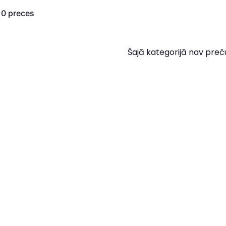
s
0
preces
Šajā kategorijā nav preč