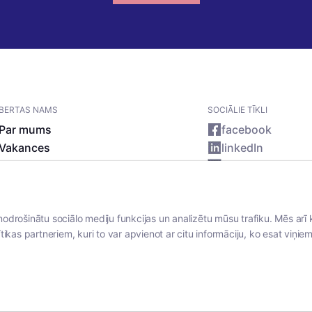
BERTAS NAMS
SOCIĀLIE TĪKLI
Par mums
facebook
Vakances
linkedIn
Rekvizīti
instagram
Kontakti
nodrošinātu sociālo mediju funkcijas un analizētu mūsu trafiku. Mēs arī 
tikas partneriem, kuri to var apvienot ar citu informāciju, ko esat viņiem 