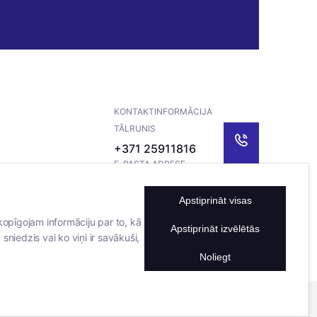
KONTAKTINFORMĀCIJA
TĀLRUNIS
+371 25911816
E-PASTA ADRESE
info@bertasnams.lv
Apstiprināt visas
kopīgojam informāciju par to, kā
Apstiprināt izvēlētās
sniedzis vai ko viņi ir savākuši,
Noliegt
Mājas lapu izstrādāja
Datateks