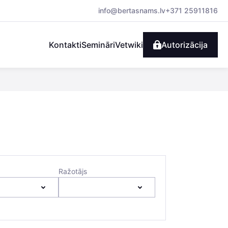
info@bertasnams.lv
+371 25911816
Kontakti
Semināri
Vetwiki
Autorizācija
Ražotājs