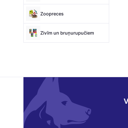
Zoopreces
Zivīm un bruņurupučiem
V