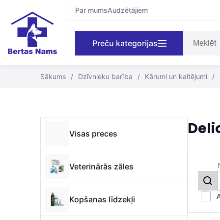
Par mums
Audzētājiem
Preču kategorijas
Sākums
/
Dzīvnieku barība
/
Kārumi un kaltējumi
/
Deli
Visas preces
Veterinārās zāles
A
Kopšanas līdzekļi