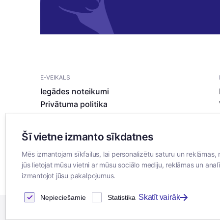
E-VEIKALS
Iegādes noteikumi
Privātuma politika
Sīkdatņu noteikumi
Šī vietne izmanto sīkdatnes
Mēs izmantojam sīkfailus, lai personalizētu saturu un reklāmas, 
jūs lietojat mūsu vietni ar mūsu sociālo mediju, reklāmas un analī
izmantojot jūsu pakalpojumus.
Skatīt vairāk
Nepieciešamie
Statistika
2026
© SIA ”Bertas Nams”. Visas tiesības aizsargātas.