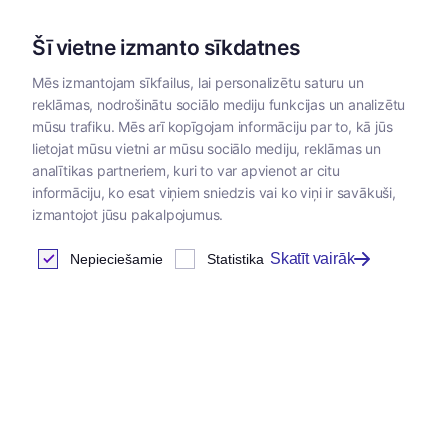
Šī vietne izmanto sīkdatnes
Mēs izmantojam sīkfailus, lai personalizētu saturu un
reklāmas, nodrošinātu sociālo mediju funkcijas un analizētu
Kategorijas
mūsu trafiku. Mēs arī kopīgojam informāciju par to, kā jūs
lietojat mūsu vietni ar mūsu sociālo mediju, reklāmas un
Sākums
/
Instrumenti un materiāli
analītikas partneriem, kuri to var apvienot ar citu
informāciju, ko esat viņiem sniedzis vai ko viņi ir savākuši,
izmantojot jūsu pakalpojumus.
Instrumenti un materiāli
Skatīt vairāk
Nepieciešamie
Statistika
Atrastas
270
preces
Tabula
Jaunums