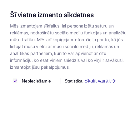
Šī vietne izmanto sīkdatnes
Mēs izmantojam sīkfailus, lai personalizētu saturu un
reklāmas, nodrošinātu sociālo mediju funkcijas un analizētu
Kategorijas
mūsu trafiku. Mēs arī kopīgojam informāciju par to, kā jūs
lietojat mūsu vietni ar mūsu sociālo mediju, reklāmas un
Sākums
/
Zoopreces
/
Rotaļlietas
/
Rotaļlietas suņiem
analītikas partneriem, kuri to var apvienot ar citu
informāciju, ko esat viņiem sniedzis vai ko viņi ir savākuši,
izmantojot jūsu pakalpojumus.
Rotaļlietas suņiem
Skatīt vairāk
Nepieciešamie
Statistika
Atrastas
131
preces
Tabula
Jaunums