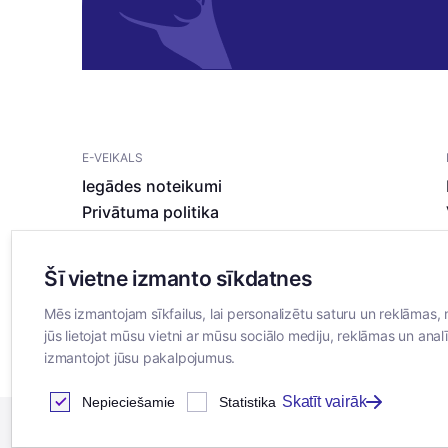
E-VEIKALS
Iegādes noteikumi
Privātuma politika
Sīkdatņu noteikumi
Šī vietne izmanto sīkdatnes
Mēs izmantojam sīkfailus, lai personalizētu saturu un reklāmas, 
jūs lietojat mūsu vietni ar mūsu sociālo mediju, reklāmas un analī
izmantojot jūsu pakalpojumus.
Skatīt vairāk
Nepieciešamie
Statistika
2026
© SIA ”Bertas Nams”. Visas tiesības aizsargātas.