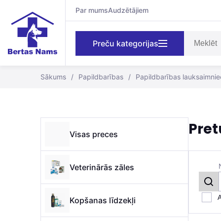
Par mums
Audzētājiem
Preču kategorijas
Sākums
/
Papildbarības
/
Papildbarības lauksaimnie
Pret
Visas preces
Veterinārās zāles
A
Kopšanas līdzekļi