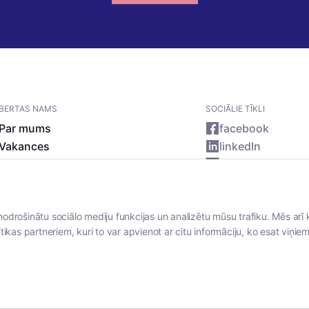
BERTAS NAMS
SOCIĀLIE TĪKLI
Par mums
facebook
Vakances
linkedIn
Rekvizīti
instagram
Kontakti
nodrošinātu sociālo mediju funkcijas un analizētu mūsu trafiku. Mēs arī 
tikas partneriem, kuri to var apvienot ar citu informāciju, ko esat viņiem 