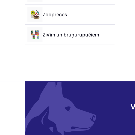
Zoopreces
Zivīm un bruņurupučiem
V