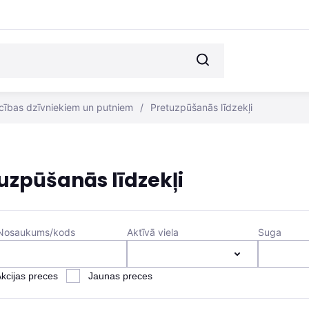
cības dzīvniekiem un putniem
/
Pretuzpūšanās līdzekļi
uzpūšanās līdzekļi
Nosaukums/kods
Aktīvā viela
Suga
kcijas preces
Jaunas preces