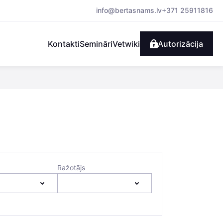
info@bertasnams.lv
+371 25911816
Kontakti
Semināri
Vetwiki
Autorizācija
Ražotājs