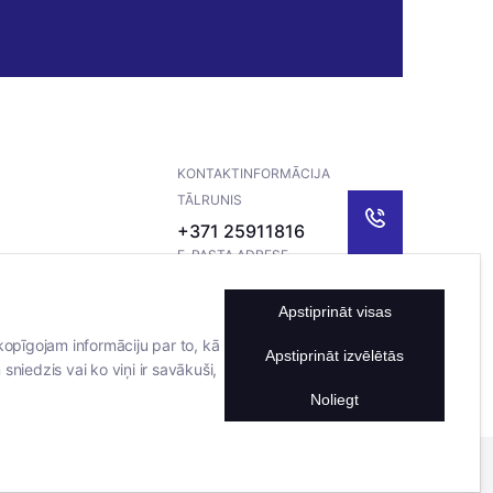
KONTAKTINFORMĀCIJA
TĀLRUNIS
+371 25911816
E-PASTA ADRESE
info@bertasnams.lv
Apstiprināt visas
kopīgojam informāciju par to, kā
Apstiprināt izvēlētās
sniedzis vai ko viņi ir savākuši,
Noliegt
Mājas lapu izstrādāja
Datateks