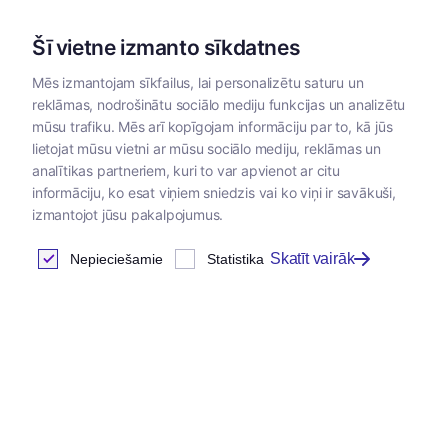
Šī vietne izmanto sīkdatnes
Mēs izmantojam sīkfailus, lai personalizētu saturu un
reklāmas, nodrošinātu sociālo mediju funkcijas un analizētu
Kategorijas
mūsu trafiku. Mēs arī kopīgojam informāciju par to, kā jūs
lietojat mūsu vietni ar mūsu sociālo mediju, reklāmas un
Sākums
/
Instrumenti un materiāli
/
Instrumenti un materiāli
/
analītikas partneriem, kuri to var apvienot ar citu
informāciju, ko esat viņiem sniedzis vai ko viņi ir savākuši,
izmantojot jūsu pakalpojumus.
Vienreizlietojamie paladziņi
Skatīt vairāk
Nepieciešamie
Statistika
Atrastas
1
preces
Tabula