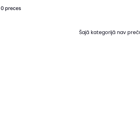
s
0
preces
Šajā kategorijā nav preč