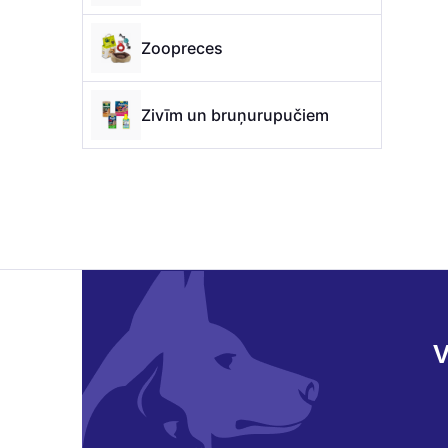
Zoopreces
Zivīm un bruņurupučiem
V