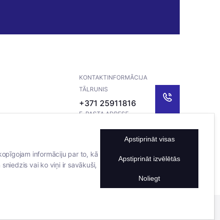
KONTAKTINFORMĀCIJA
TĀLRUNIS
+371 25911816
E-PASTA ADRESE
info@bertasnams.lv
Apstiprināt visas
kopīgojam informāciju par to, kā
Apstiprināt izvēlētās
sniedzis vai ko viņi ir savākuši,
Noliegt
Mājas lapu izstrādāja
Datateks