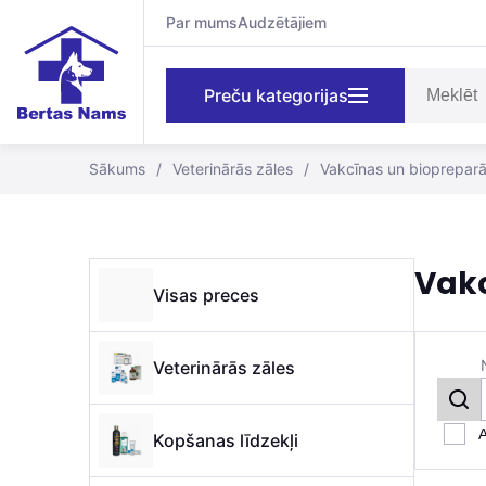
Par mums
Audzētājiem
Preču kategorijas
Sākums
/
Veterinārās zāles
/
Vakcīnas un biopreparā
Vak
Visas preces
Veterinārās zāles
A
Kopšanas līdzekļi