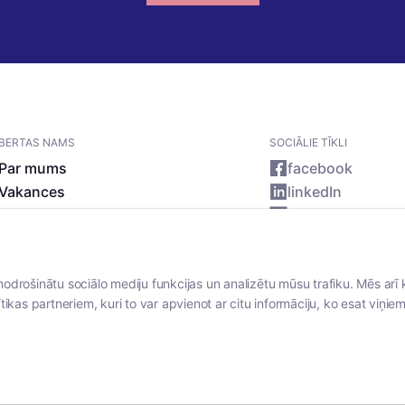
BERTAS NAMS
SOCIĀLIE TĪKLI
Par mums
facebook
Vakances
linkedIn
Rekvizīti
instagram
Kontakti
nodrošinātu sociālo mediju funkcijas un analizētu mūsu trafiku. Mēs arī 
tikas partneriem, kuri to var apvienot ar citu informāciju, ko esat viņiem 