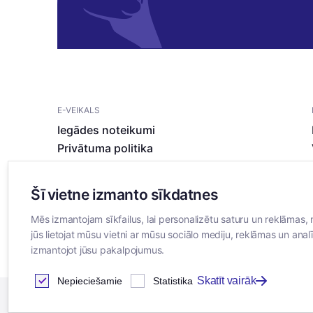
E-VEIKALS
Iegādes noteikumi
Privātuma politika
Sīkdatņu noteikumi
Šī vietne izmanto sīkdatnes
Mēs izmantojam sīkfailus, lai personalizētu saturu un reklāmas, 
jūs lietojat mūsu vietni ar mūsu sociālo mediju, reklāmas un analī
izmantojot jūsu pakalpojumus.
Skatīt vairāk
Nepieciešamie
Statistika
2026
© SIA ”Bertas Nams”. Visas tiesības aizsargātas.