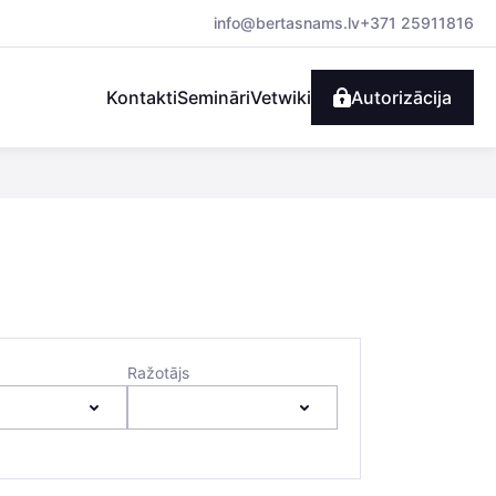
info@bertasnams.lv
+371 25911816
Kontakti
Semināri
Vetwiki
Autorizācija
Ražotājs