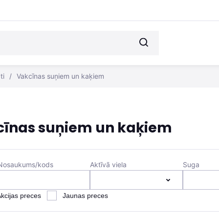
ti
/
Vakcīnas suņiem un kaķiem
cīnas suņiem un kaķiem
Nosaukums/kods
Aktīvā viela
Suga
kcijas preces
Jaunas preces