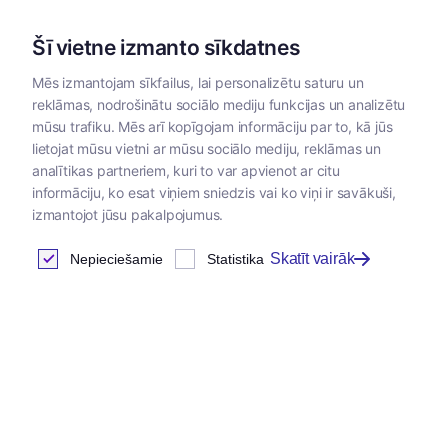
Šī vietne izmanto sīkdatnes
Mēs izmantojam sīkfailus, lai personalizētu saturu un
reklāmas, nodrošinātu sociālo mediju funkcijas un analizētu
Kategorijas
mūsu trafiku. Mēs arī kopīgojam informāciju par to, kā jūs
lietojat mūsu vietni ar mūsu sociālo mediju, reklāmas un
Sākums
/
Papildbarības
/
Papildbarības lauksaimniecības dzī
analītikas partneriem, kuri to var apvienot ar citu
putniem
informāciju, ko esat viņiem sniedzis vai ko viņi ir savākuši,
izmantojot jūsu pakalpojumus.
Skatīt vairāk
Nepieciešamie
Statistika
Piena aizvietotāji
Atrastas
4
preces
Tabula