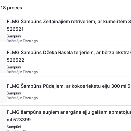
s
18
preces
FLMG Šampūns Zeltainajiem retrīveriem, ar kumelītēm 
526521
Šampūni
Ražotājs:
Flamingo
FLMG Šampūns Džeka Rasela terjeriem, ar bērza ekstra
526522
Šampūni
Ražotājs:
Flamingo
FLMG Šampūns Pūdeļiem, ar kokosriekstu eļļu 300 ml 
Šampūni
Ražotājs:
Flamingo
FLMG šampūns suņiem ar argāna eļļu gaišam apmatoj
ml 523399
Šampūni