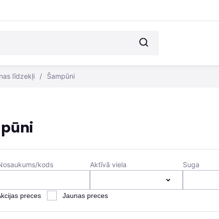
as līdzekļi
/
Šampūni
pūni
Nosaukums/kods
Aktīvā viela
Suga
kcijas preces
Jaunas preces