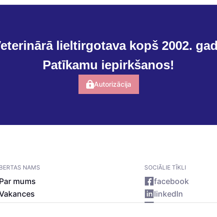
eterinārā lieltirgotava kopš 2002. ga
Patīkamu iepirkšanos!
Autorizācija
BERTAS NAMS
SOCIĀLIE TĪKLI
Par mums
facebook
Vakances
linkedIn
Rekvizīti
instagram