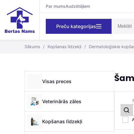
Par mums
Audzētājiem
Preču kategorijas
Sākums
/
Kopšanas līdzekļi
/
Dermatoloģiskie kopšan
Šam
Visas preces
Veterinārās zāles
A
Kopšanas līdzekļi