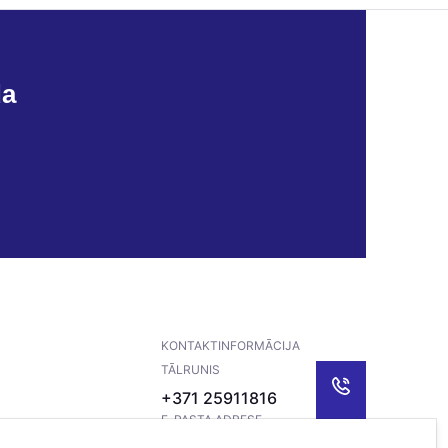
da
KONTAKTINFORMĀCIJA
TĀLRUNIS
+371 25911816
E-PASTA ADRESE
info@bertasnams.lv