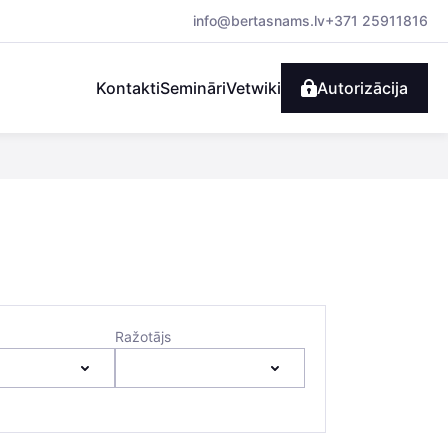
info@bertasnams.lv
+371 25911816
Kontakti
Semināri
Vetwiki
Autorizācija
Ražotājs