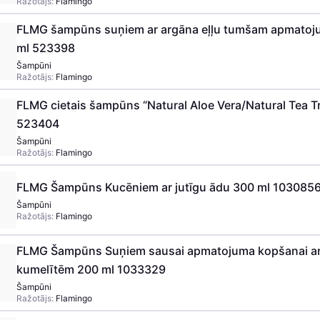
Ražotājs:
Flamingo
FLMG šampūns suņiem ar argāna eļļu tumšam apmato
ml 523398
Šampūni
Ražotājs:
Flamingo
FLMG cietais šampūns “Natural Aloe Vera/Natural Tea Tr
523404
Šampūni
Ražotājs:
Flamingo
FLMG Šampūns Kucēniem ar jutīgu ādu 300 ml 103085
Šampūni
Ražotājs:
Flamingo
FLMG Šampūns Suņiem sausai apmatojuma kopšanai ar 
kumelītēm 200 ml 1033329
Šampūni
Ražotājs:
Flamingo