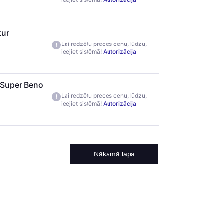
tur
Lai redzētu preces cenu, lūdzu,
ieejiet sistēmā!
Autorizācija
 Super Beno
Lai redzētu preces cenu, lūdzu,
ieejiet sistēmā!
Autorizācija
Nākamā lapa