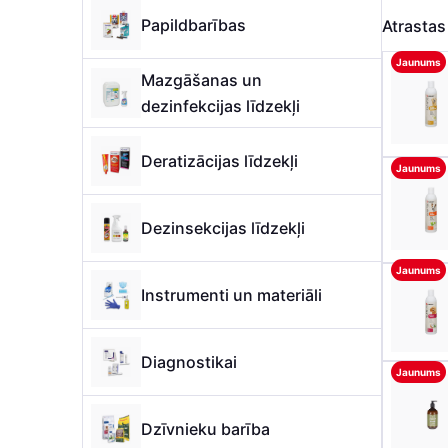
Papildbarības
Atrasta
Jaunums
Mazgāšanas un
dezinfekcijas līdzekļi
Deratizācijas līdzekļi
Jaunums
Dezinsekcijas līdzekļi
Jaunums
Instrumenti un materiāli
Diagnostikai
Jaunums
Dzīvnieku barība