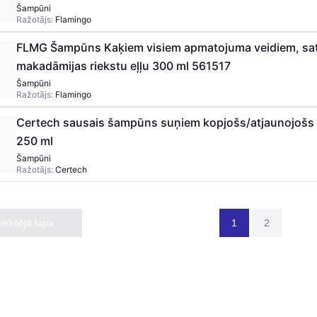
Šampūni
Ražotājs:
Flamingo
FLMG Šampūns Kaķiem visiem apmatojuma veidiem, sa
makadāmijas riekstu eļļu 300 ml 561517
Šampūni
Ražotājs:
Flamingo
Certech sausais šampūns suņiem kopjošs/atjaunojošs
250 ml
Šampūni
Ražotājs:
Certech
riekšējā lapa
1
2