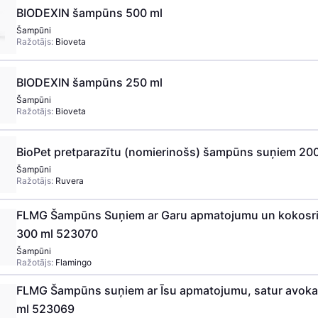
BIODEXIN šampūns 500 ml
Šampūni
Ražotājs:
Bioveta
BIODEXIN šampūns 250 ml
Šampūni
Ražotājs:
Bioveta
BioPet pretparazītu (nomierinošs) šampūns suņiem 20
Šampūni
Ražotājs:
Ruvera
FLMG Šampūns Suņiem ar Garu apmatojumu un kokosrie
300 ml 523070
Šampūni
Ražotājs:
Flamingo
FLMG Šampūns suņiem ar Īsu apmatojumu, satur avoka
ml 523069