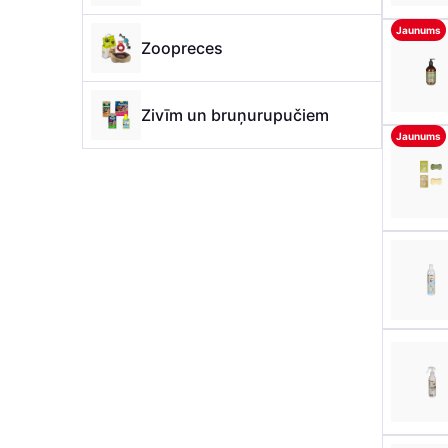
Jaunums
Zoopreces
Zivīm un bruņurupučiem
Jaunums