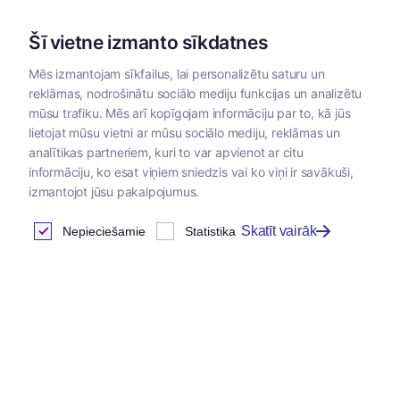
Šī vietne izmanto sīkdatnes
Mēs izmantojam sīkfailus, lai personalizētu saturu un
reklāmas, nodrošinātu sociālo mediju funkcijas un analizētu
Kategorijas
mūsu trafiku. Mēs arī kopīgojam informāciju par to, kā jūs
lietojat mūsu vietni ar mūsu sociālo mediju, reklāmas un
Sākums
/
Dzīvnieku barība
/
Exclusion
/
Exclusion konservi
analītikas partneriem, kuri to var apvienot ar citu
informāciju, ko esat viņiem sniedzis vai ko viņi ir savākuši,
izmantojot jūsu pakalpojumus.
Exclusion konservi kaķiem
Skatīt vairāk
Nepieciešamie
Statistika
Atrastas
14
preces
Tabula