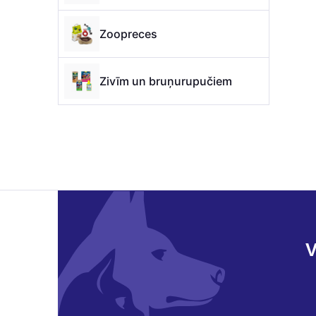
Zoopreces
Zivīm un bruņurupučiem
V