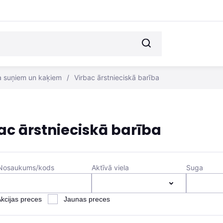
a suņiem un kaķiem
/
Virbac ārstnieciskā barība
ac ārstnieciskā barība
Nosaukums/kods
Aktīvā viela
Suga
kcijas preces
Jaunas preces