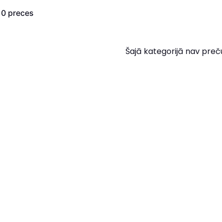
s
0
preces
Šajā kategorijā nav preč