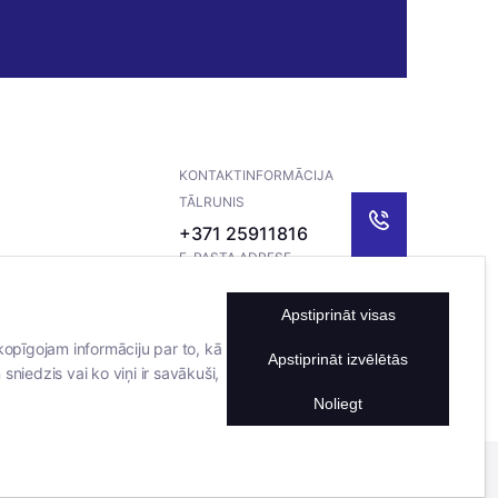
KONTAKTINFORMĀCIJA
TĀLRUNIS
+371 25911816
E-PASTA ADRESE
info@bertasnams.lv
Apstiprināt visas
kopīgojam informāciju par to, kā
Apstiprināt izvēlētās
sniedzis vai ko viņi ir savākuši,
Noliegt
Mājas lapu izstrādāja
Datateks