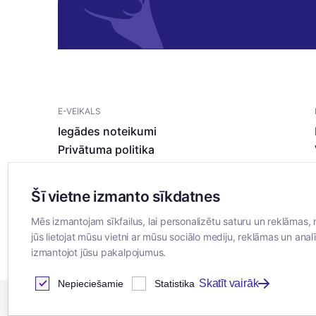
E-VEIKALS
Iegādes noteikumi
Privātuma politika
Sīkdatņu noteikumi
Šī vietne izmanto sīkdatnes
Mēs izmantojam sīkfailus, lai personalizētu saturu un reklāmas, 
jūs lietojat mūsu vietni ar mūsu sociālo mediju, reklāmas un analī
izmantojot jūsu pakalpojumus.
Skatīt vairāk
Nepieciešamie
Statistika
2026
© SIA ”Bertas Nams”. Visas tiesības aizsargātas.