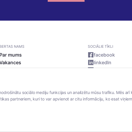
BERTAS NAMS
SOCIĀLIE TĪKLI
Par mums
facebook
Vakances
linkedIn
Rekvizīti
instagram
Kontakti
nodrošinātu sociālo mediju funkcijas un analizētu mūsu trafiku. Mēs arī 
tikas partneriem, kuri to var apvienot ar citu informāciju, ko esat viņiem 