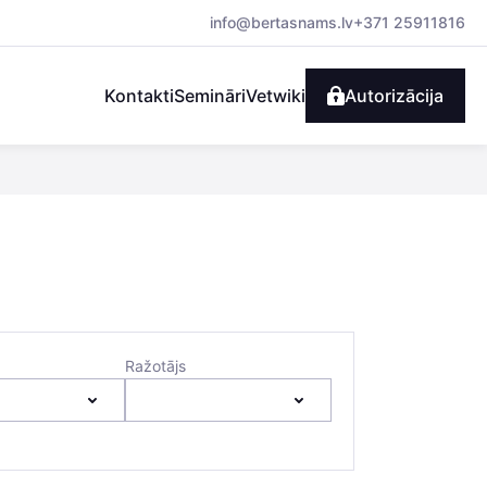
info@bertasnams.lv
+371 25911816
Kontakti
Semināri
Vetwiki
Autorizācija
Ražotājs