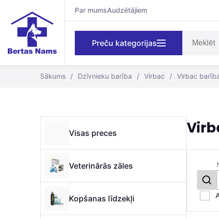
Par mums
Audzētājiem
Preču kategorijas
Sākums
/
Dzīvnieku barība
/
Virbac
/
Virbac barīb
Virb
Visas preces
Veterinārās zāles
A
Kopšanas līdzekļi