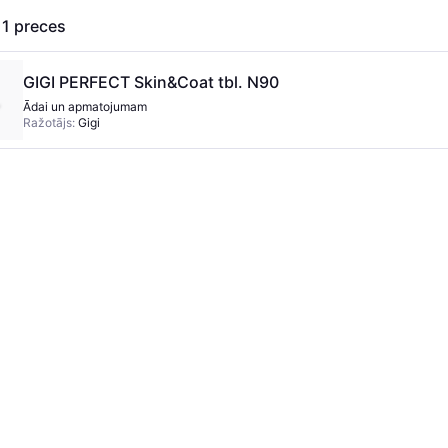
s
1
preces
GIGI PERFECT Skin&Coat tbl. N90
Ādai un apmatojumam
Ražotājs:
Gigi