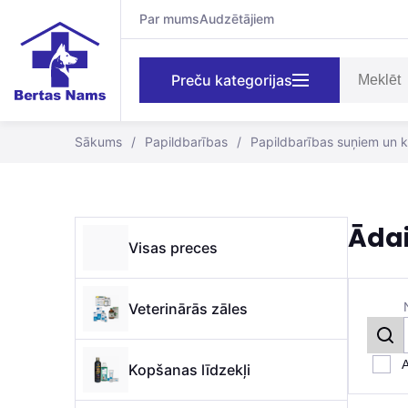
Par mums
Audzētājiem
Preču kategorijas
Sākums
/
Papildbarības
/
Papildbarības suņiem un 
Āda
Visas preces
Veterinārās zāles
A
Kopšanas līdzekļi