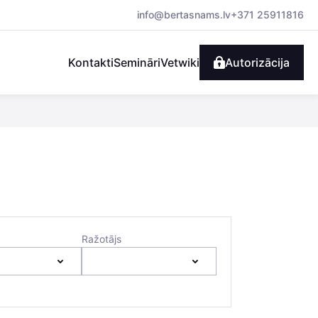
info@bertasnams.lv
+371 25911816
Kontakti
Semināri
Vetwiki
Autorizācija
Ražotājs