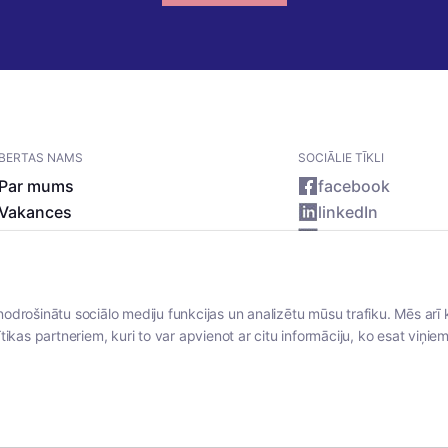
BERTAS NAMS
SOCIĀLIE TĪKLI
Par mums
facebook
Vakances
linkedIn
Rekvizīti
instagram
Kontakti
nodrošinātu sociālo mediju funkcijas un analizētu mūsu trafiku. Mēs arī 
tikas partneriem, kuri to var apvienot ar citu informāciju, ko esat viņiem 