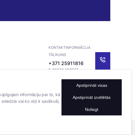
KONTAKTINFORMĀCIJA
TĀLRUNIS
+371 25911816
E-PASTA ADRESE
info@bertasnams.lv
Apstiprināt visas
kopīgojam informāciju par to, kā
Apstiprināt izvēlētās
sniedzis vai ko viņi ir savākuši,
Noliegt
Mājas lapu izstrādāja
Datateks