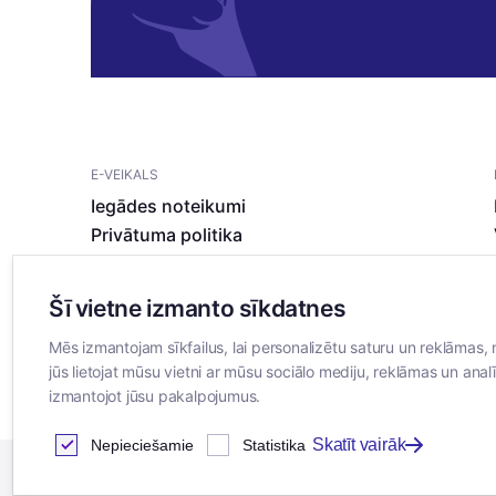
E-VEIKALS
Iegādes noteikumi
Privātuma politika
Sīkdatņu noteikumi
Šī vietne izmanto sīkdatnes
Mēs izmantojam sīkfailus, lai personalizētu saturu un reklāmas, 
jūs lietojat mūsu vietni ar mūsu sociālo mediju, reklāmas un analī
izmantojot jūsu pakalpojumus.
Skatīt vairāk
Nepieciešamie
Statistika
2026
© SIA ”Bertas Nams”. Visas tiesības aizsargātas.