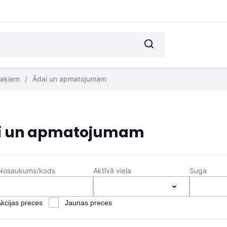
kaķiem
/
Ādai un apmatojumam
i un apmatojumam
Nosaukums/kods
Aktīvā viela
Suga
kcijas preces
Jaunas preces