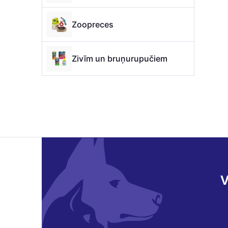
Zoopreces
Zivīm un bruņurupučiem
V