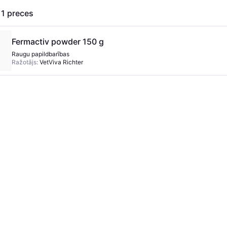
s
1
preces
Fermactiv powder 150 g
Raugu papildbarības
Ražotājs:
VetViva Richter