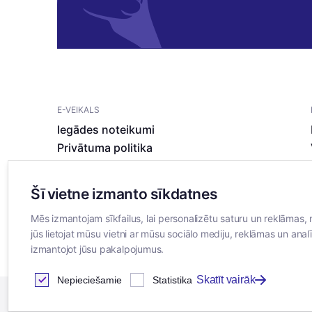
E-VEIKALS
Iegādes noteikumi
Privātuma politika
Sīkdatņu noteikumi
Šī vietne izmanto sīkdatnes
Mēs izmantojam sīkfailus, lai personalizētu saturu un reklāmas, 
jūs lietojat mūsu vietni ar mūsu sociālo mediju, reklāmas un analī
izmantojot jūsu pakalpojumus.
Skatīt vairāk
Nepieciešamie
Statistika
2026
© SIA ”Bertas Nams”. Visas tiesības aizsargātas.