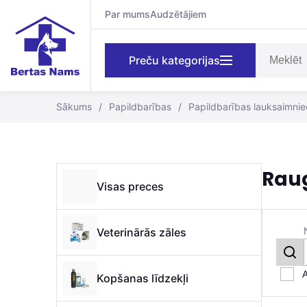
Par mums
Audzētājiem
Preču kategorijas
Sākums
/
Papildbarības
/
Papildbarības lauksaimnie
Rau
Visas preces
Veterinārās zāles
A
Kopšanas līdzekļi