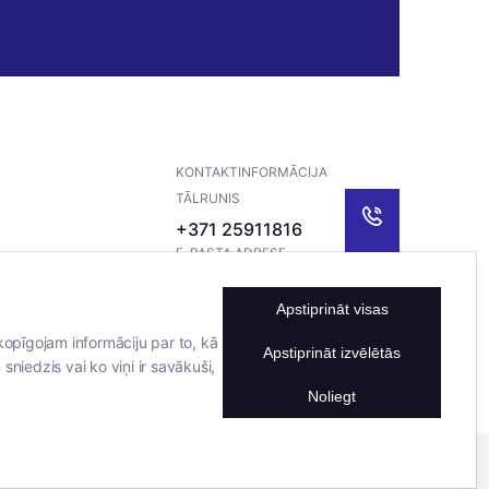
KONTAKTINFORMĀCIJA
TĀLRUNIS
+371 25911816
E-PASTA ADRESE
info@bertasnams.lv
Apstiprināt visas
kopīgojam informāciju par to, kā
Apstiprināt izvēlētās
sniedzis vai ko viņi ir savākuši,
Noliegt
Mājas lapu izstrādāja
Datateks