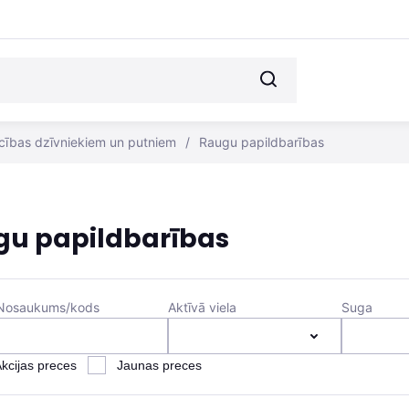
cības dzīvniekiem un putniem
/
Raugu papildbarības
gu papildbarības
Nosaukums/kods
Aktīvā viela
Suga
kcijas preces
Jaunas preces