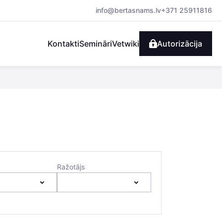
info@bertasnams.lv
+371 25911816
Kontakti
Semināri
Vetwiki
Autorizācija
Ražotājs