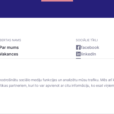
BERTAS NAMS
SOCIĀLIE TĪKLI
Par mums
facebook
Vakances
linkedIn
Rekvizīti
instagram
Kontakti
nodrošinātu sociālo mediju funkcijas un analizētu mūsu trafiku. Mēs arī 
tikas partneriem, kuri to var apvienot ar citu informāciju, ko esat viņiem 