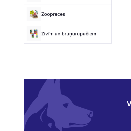
Zoopreces
Zivīm un bruņurupučiem
V