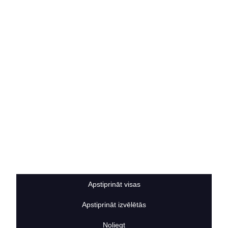
Vakances
Rekvizīti
Kontakti
SOCIĀLIE TĪKLI
facebook
linkedIn
instagram
KONTAKTINFORMĀCIJA
TĀLRUNIS
+371 25911816
E-PASTA ADRESE
info@bertasnams.lv
Apstiprināt visas
Apstiprināt izvēlētās
2026
© SIA ”Bertas Nams”. Visas tiesības aizsargātas.
Noliegt