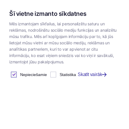
Šī vietne izmanto sīkdatnes
Mēs izmantojam sīkfailus, lai personalizētu saturu un
reklāmas, nodrošinātu sociālo mediju funkcijas un analizētu
Kategorijas
mūsu trafiku. Mēs arī kopīgojam informāciju par to, kā jūs
lietojat mūsu vietni ar mūsu sociālo mediju, reklāmas un
Sākums
/
Zoopreces
/
Kaķumētra
analītikas partneriem, kuri to var apvienot ar citu
informāciju, ko esat viņiem sniedzis vai ko viņi ir savākuši,
izmantojot jūsu pakalpojumus.
Kaķumētra
Skatīt vairāk
Nepieciešamie
Statistika
Atrastas
2
preces
Tabula