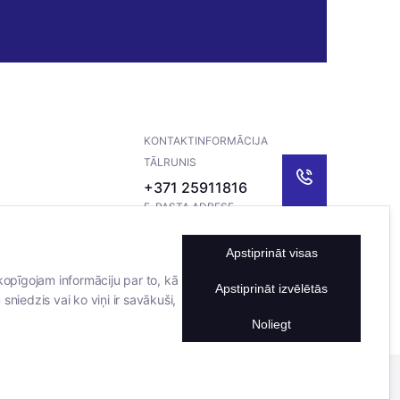
KONTAKTINFORMĀCIJA
TĀLRUNIS
+371 25911816
E-PASTA ADRESE
info@bertasnams.lv
Apstiprināt visas
kopīgojam informāciju par to, kā
Apstiprināt izvēlētās
sniedzis vai ko viņi ir savākuši,
Noliegt
Mājas lapu izstrādāja
Datateks