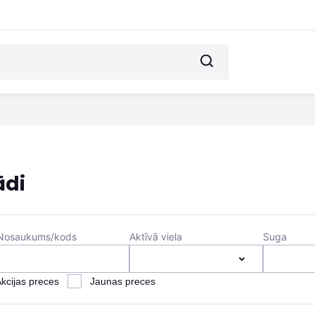
ādi
Nosaukums/kods
Aktīvā viela
Suga
kcijas preces
Jaunas preces