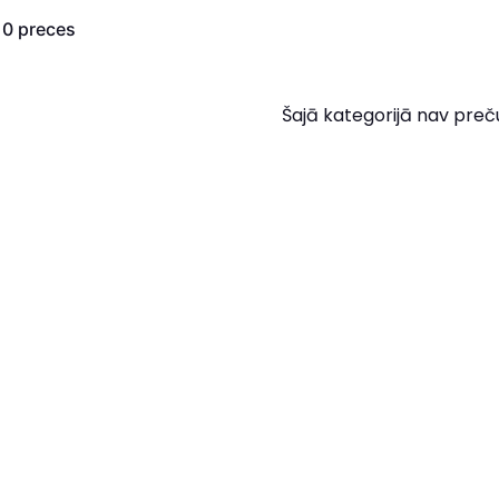
s
0
preces
Šajā kategorijā nav preč