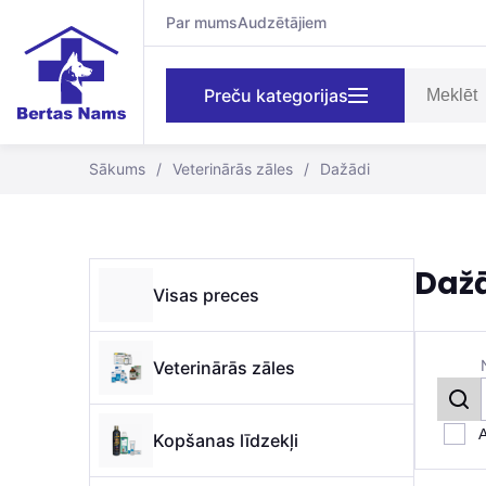
Par mums
Audzētājiem
Preču kategorijas
Sākums
/
Veterinārās zāles
/
Dažādi
Daž
Visas preces
Veterinārās zāles
A
Kopšanas līdzekļi