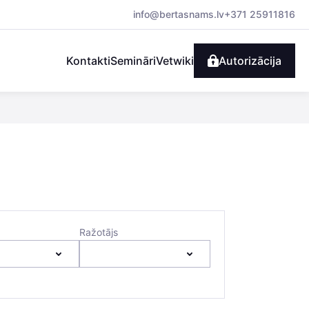
info@bertasnams.lv
+371 25911816
Kontakti
Semināri
Vetwiki
Autorizācija
Ražotājs