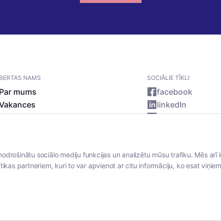
BERTAS NAMS
SOCIĀLIE TĪKLI
Par mums
facebook
Vakances
linkedIn
Rekvizīti
instagram
Kontakti
nodrošinātu sociālo mediju funkcijas un analizētu mūsu trafiku. Mēs arī 
tikas partneriem, kuri to var apvienot ar citu informāciju, ko esat viņiem 