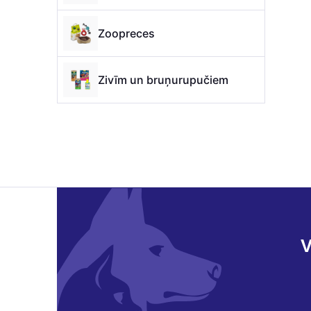
Zoopreces
Zivīm un bruņurupučiem
V