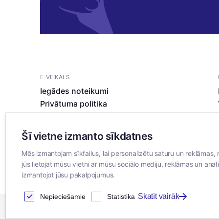
E-VEIKALS
Iegādes noteikumi
Privātuma politika
Sīkdatņu noteikumi
Šī vietne izmanto sīkdatnes
Mēs izmantojam sīkfailus, lai personalizētu saturu un reklāmas, 
jūs lietojat mūsu vietni ar mūsu sociālo mediju, reklāmas un analī
izmantojot jūsu pakalpojumus.
Skatīt vairāk
Nepieciešamie
Statistika
2026
© SIA ”Bertas Nams”. Visas tiesības aizsargātas.