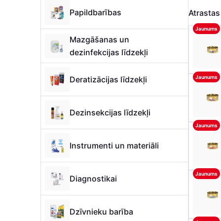
Papildbarības
Atrasta
Jaunums
Mazgāšanas un
dezinfekcijas līdzekļi
Jaunums
Deratizācijas līdzekļi
Dezinsekcijas līdzekļi
Jaunums
Instrumenti un materiāli
Jaunums
Diagnostikai
Dzīvnieku barība