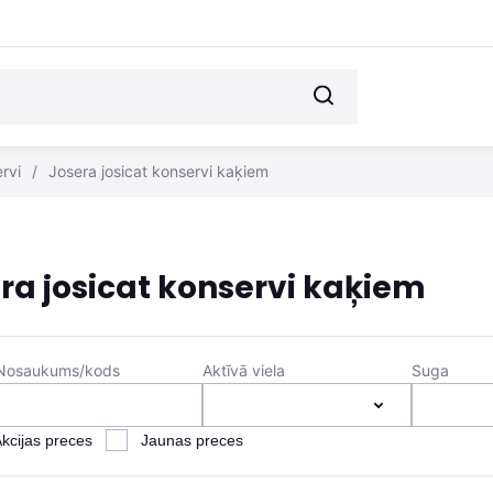
rvi
/
Josera josicat konservi kaķiem
ra josicat konservi kaķiem
Nosaukums/kods
Aktīvā viela
Suga
kcijas preces
Jaunas preces