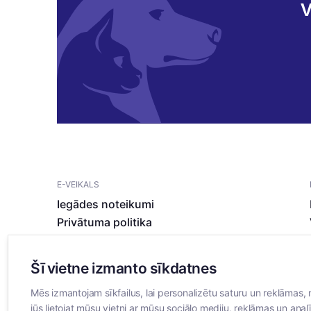
V
E-VEIKALS
Iegādes noteikumi
Privātuma politika
Sīkdatņu noteikumi
Šī vietne izmanto sīkdatnes
Mēs izmantojam sīkfailus, lai personalizētu saturu un reklāmas, 
jūs lietojat mūsu vietni ar mūsu sociālo mediju, reklāmas un analī