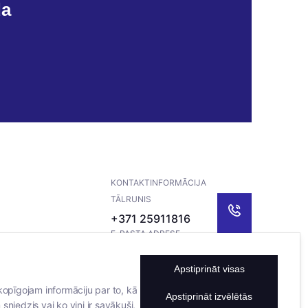
da
KONTAKTINFORMĀCIJA
TĀLRUNIS
+371 25911816
E-PASTA ADRESE
info@bertasnams.lv
Apstiprināt visas
kopīgojam informāciju par to, kā
Apstiprināt izvēlētās
sniedzis vai ko viņi ir savākuši,