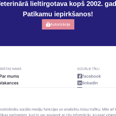
eterinārā lieltirgotava kopš 2002. ga
Patīkamu iepirkšanos!
Autorizācija
BERTAS NAMS
SOCIĀLIE TĪKLI
Par mums
facebook
Vakances
linkedIn
Rekvizīti
instagram
Kontakti
nodrošinātu sociālo mediju funkcijas un analizētu mūsu trafiku. Mēs arī 
tikas partneriem, kuri to var apvienot ar citu informāciju, ko esat viņiem 