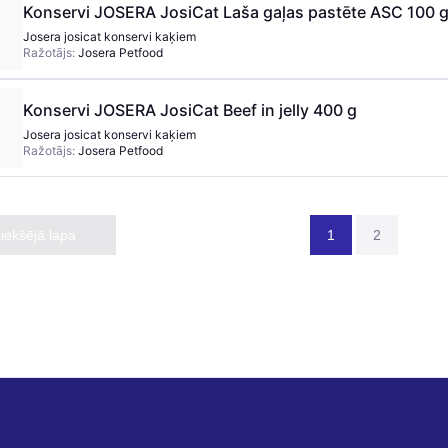
Konservi JOSERA JosiCat Laša gaļas pastēte ASC 100 g
Josera josicat konservi kaķiem
Ražotājs:
Josera Petfood
Konservi JOSERA JosiCat Beef in jelly 400 g
Josera josicat konservi kaķiem
Ražotājs:
Josera Petfood
riekšējā lapa
1
2