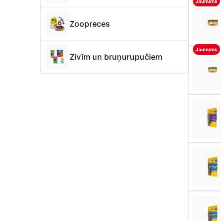
Jaunums
Zoopreces
Jaunums
Zivīm un bruņurupučiem