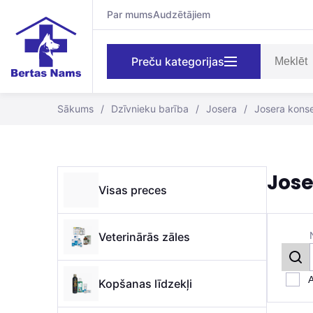
Par mums
Audzētājiem
Preču kategorijas
Sākums
/
Dzīvnieku barība
/
Josera
/
Josera konse
Jose
Visas preces
Veterinārās zāles
A
Kopšanas līdzekļi