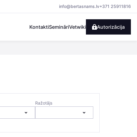
info@bertasnams.lv
+371 25911816
Kontakti
Semināri
Vetwiki
Autorizācija
Ražotājs