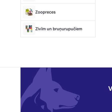
Zoopreces
Zivīm un bruņurupučiem
V