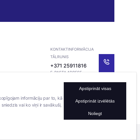
KONTAKTINFORMĀCIJA
TĀLRUNIS
+371 25911816
E-PASTA ADRESE
info@bertasnams.lv
Apstiprināt visas
kopīgojam informāciju par to, kā
Apstiprināt izvēlētās
sniedzis vai ko viņi ir savākuši,
Noliegt
Mājas lapu izstrādāja
Datateks