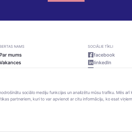
BERTAS NAMS
SOCIĀLIE TĪKLI
Par mums
facebook
Vakances
linkedIn
Rekvizīti
instagram
Kontakti
nodrošinātu sociālo mediju funkcijas un analizētu mūsu trafiku. Mēs arī 
tikas partneriem, kuri to var apvienot ar citu informāciju, ko esat viņiem 