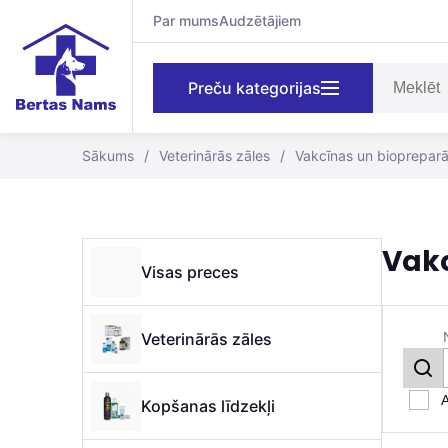
Par mums
Audzētājiem
Preču kategorijas
Sākums
/
Veterinārās zāles
/
Vakcīnas un biopreparā
Vak
Visas preces
Veterinārās zāles
A
Kopšanas līdzekļi