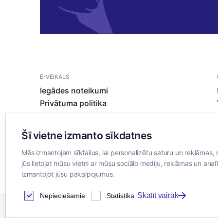
E-VEIKALS
Iegādes noteikumi
Privātuma politika
Sīkdatņu noteikumi
Šī vietne izmanto sīkdatnes
Mēs izmantojam sīkfailus, lai personalizētu saturu un reklāmas, 
jūs lietojat mūsu vietni ar mūsu sociālo mediju, reklāmas un analī
izmantojot jūsu pakalpojumus.
Skatīt vairāk
Nepieciešamie
Statistika
2026
© SIA ”Bertas Nams”. Visas tiesības aizsargātas.