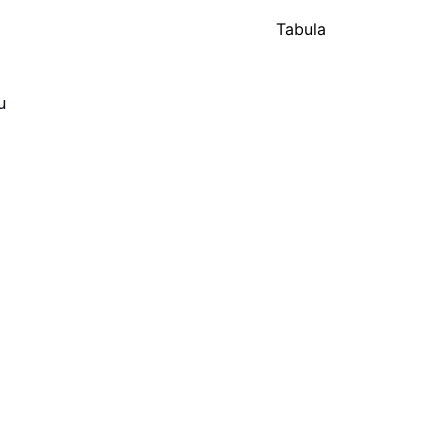
Tabula
u