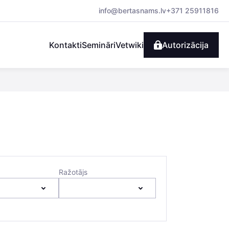
info@bertasnams.lv
+371 25911816
Kontakti
Semināri
Vetwiki
Autorizācija
Ražotājs