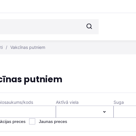
ti
/
Vakcīnas putniem
cīnas putniem
Nosaukums/kods
Aktīvā viela
Suga
kcijas preces
Jaunas preces