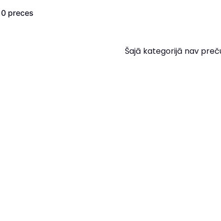
s
0
preces
Šajā kategorijā nav preč