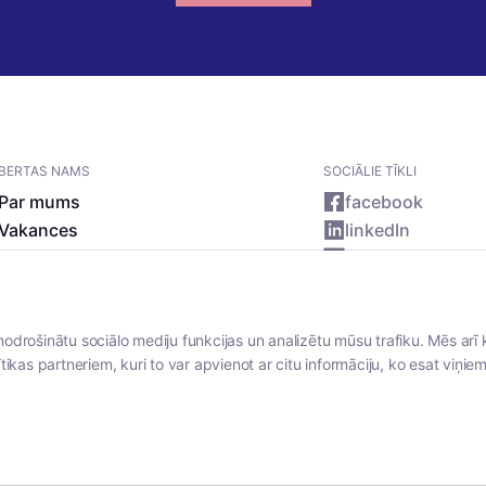
BERTAS NAMS
SOCIĀLIE TĪKLI
Par mums
facebook
Vakances
linkedIn
Rekvizīti
instagram
Kontakti
nodrošinātu sociālo mediju funkcijas un analizētu mūsu trafiku. Mēs arī 
tikas partneriem, kuri to var apvienot ar citu informāciju, ko esat viņiem 