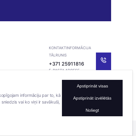
KONTAKTINFORMĀCIJA
TĀLRUNIS
+371 25911816
E-PASTA ADRESE
info@bertasnams.lv
Apstiprināt visas
kopīgojam informāciju par to, kā
Apstiprināt izvēlētās
sniedzis vai ko viņi ir savākuši,
Noliegt
Mājas lapu izstrādāja
Datateks