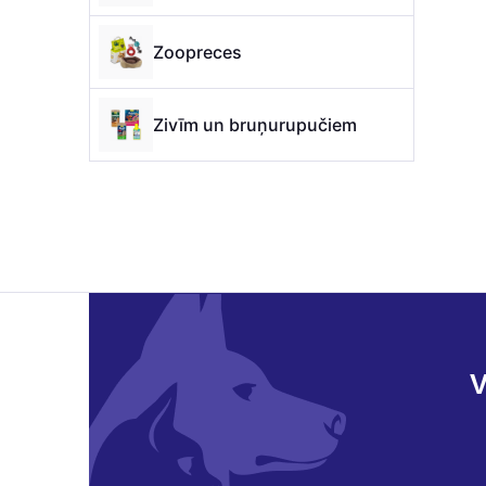
Zoopreces
Zivīm un bruņurupučiem
V