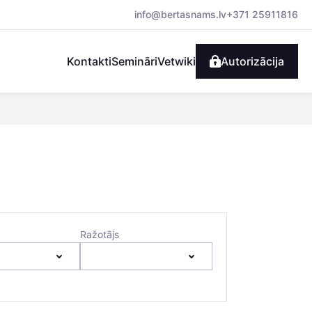
info@bertasnams.lv
+371 25911816
Kontakti
Semināri
Vetwiki
Autorizācija
Ražotājs