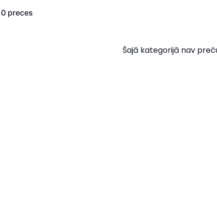
s
0
preces
Šajā kategorijā nav preč