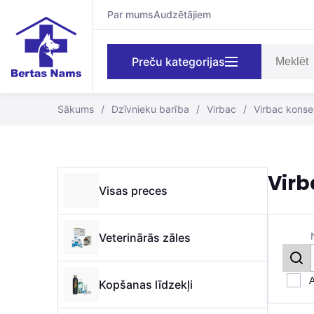
Par mums
Audzētājiem
Preču kategorijas
Sākums
/
Dzīvnieku barība
/
Virbac
/
Virbac konse
Virb
Visas preces
Veterinārās zāles
A
Kopšanas līdzekļi