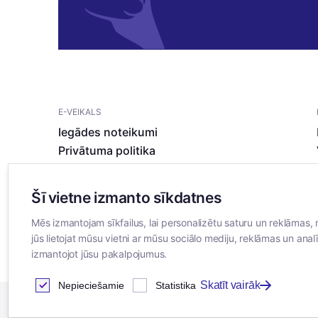
E-VEIKALS
Iegādes noteikumi
Privātuma politika
Sīkdatņu noteikumi
Šī vietne izmanto sīkdatnes
Mēs izmantojam sīkfailus, lai personalizētu saturu un reklāmas, 
jūs lietojat mūsu vietni ar mūsu sociālo mediju, reklāmas un analī
izmantojot jūsu pakalpojumus.
Skatīt vairāk
Nepieciešamie
Statistika
2026
© SIA ”Bertas Nams”. Visas tiesības aizsargātas.