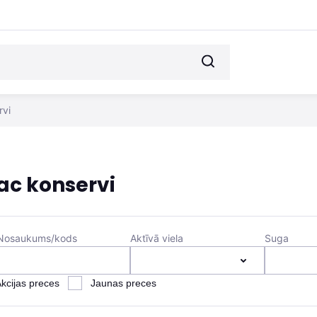
rvi
ac konservi
Nosaukums/kods
Aktīvā viela
Suga
kcijas preces
Jaunas preces