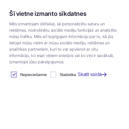
Šī vietne izmanto sīkdatnes
Mēs izmantojam sīkfailus, lai personalizētu saturu un
reklāmas, nodrošinātu sociālo mediju funkcijas un analizētu
Kategorijas
mūsu trafiku. Mēs arī kopīgojam informāciju par to, kā jūs
lietojat mūsu vietni ar mūsu sociālo mediju, reklāmas un
Sākums
/
Papildbarības
/
Papildbarības lauksaimniecības
analītikas partneriem, kuri to var apvienot ar citu
dzīvniekiem un putniem
informāciju, ko esat viņiem sniedzis vai ko viņi ir savākuši,
izmantojot jūsu pakalpojumus.
Skatīt vairāk
Nepieciešamie
Statistika
Somātisko šūnu daudzuma
samazināšanai
Atrastas
1
preces
Tabula