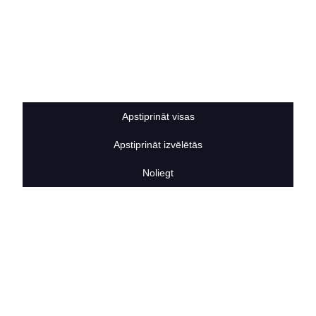
Privātuma politika
Sīkdatņu noteikumi
BERTAS NAMS
Par mums
Vakances
Rekvizīti
Kontakti
Apstiprināt visas
SOCIĀLIE TĪKLI
Apstiprināt izvēlētās
facebook
linkedIn
Noliegt
instagram
KONTAKTINFORMĀCIJA
TĀLRUNIS
+371 25911816
E-PASTA ADRESE
info@bertasnams.lv