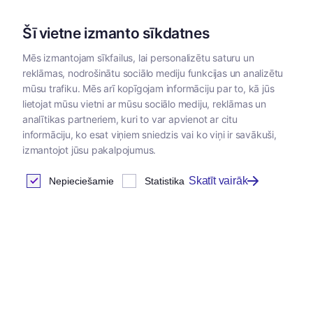
Šī vietne izmanto sīkdatnes
Mēs izmantojam sīkfailus, lai personalizētu saturu un
reklāmas, nodrošinātu sociālo mediju funkcijas un analizētu
Kategorijas
mūsu trafiku. Mēs arī kopīgojam informāciju par to, kā jūs
lietojat mūsu vietni ar mūsu sociālo mediju, reklāmas un
Sākums
/
Dzīvnieku
/
Virbac
/
Virbac barība suņiem un
analītikas partneriem, kuri to var apvienot ar citu
barība
kaķiem
informāciju, ko esat viņiem sniedzis vai ko viņi ir savākuši,
izmantojot jūsu pakalpojumus.
Skatīt vairāk
Nepieciešamie
Statistika
Virbac hpm diētiskā barība
suņiem
Atrastas
0
preces
Tabula