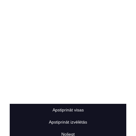
Vakances
Rekvizīti
Kontakti
SOCIĀLIE TĪKLI
facebook
linkedIn
instagram
KONTAKTINFORMĀCIJA
TĀLRUNIS
+371 25911816
E-PASTA ADRESE
info@bertasnams.lv
Apstiprināt visas
Apstiprināt izvēlētās
2026
© SIA ”Bertas Nams”. Visas tiesības aizsargātas.
Noliegt