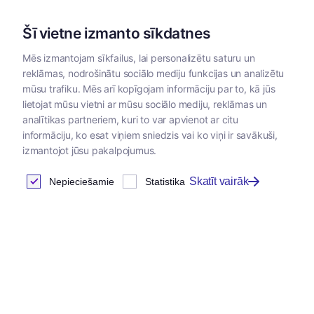
Šī vietne izmanto sīkdatnes
Mēs izmantojam sīkfailus, lai personalizētu saturu un
reklāmas, nodrošinātu sociālo mediju funkcijas un analizētu
Kategorijas
mūsu trafiku. Mēs arī kopīgojam informāciju par to, kā jūs
lietojat mūsu vietni ar mūsu sociālo mediju, reklāmas un
Sākums
/
Papildbarības
/
Papildbarības suņiem un kaķiem
/
analītikas partneriem, kuri to var apvienot ar citu
informāciju, ko esat viņiem sniedzis vai ko viņi ir savākuši,
izmantojot jūsu pakalpojumus.
Piena aizvietotājs
Skatīt vairāk
Nepieciešamie
Statistika
Atrastas
2
preces
Tabula