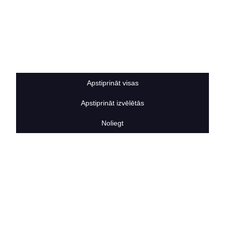
Privātuma politika
Sīkdatņu noteikumi
BERTAS NAMS
Par mums
Vakances
Rekvizīti
Kontakti
Apstiprināt visas
SOCIĀLIE TĪKLI
Apstiprināt izvēlētās
facebook
linkedIn
Noliegt
instagram
KONTAKTINFORMĀCIJA
TĀLRUNIS
+371 25911816
E-PASTA ADRESE
info@bertasnams.lv