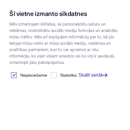
Šī vietne izmanto sīkdatnes
Mēs izmantojam sīkfailus, lai personalizētu saturu un
reklāmas, nodrošinātu sociālo mediju funkcijas un analizētu
Kategorijas
mūsu trafiku. Mēs arī kopīgojam informāciju par to, kā jūs
lietojat mūsu vietni ar mūsu sociālo mediju, reklāmas un
Sākums
/
Veterinārās
/
Pretsāpju un spazmolītiskie
/
Ne
analītikas partneriem, kuri to var apvienot ar citu
zāles
līdzekļi
injek
informāciju, ko esat viņiem sniedzis vai ko viņi ir savākuši,
izmantojot jūsu pakalpojumus.
Skatīt vairāk
Nepieciešamie
Statistika
Nesteroīdie pretiekaisuma
līdzekļi injekcijām
Atrastas
0
preces
Tabula