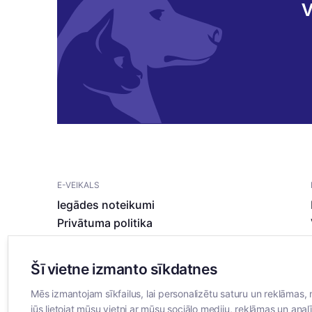
V
E-VEIKALS
Iegādes noteikumi
Privātuma politika
Sīkdatņu noteikumi
Šī vietne izmanto sīkdatnes
Mēs izmantojam sīkfailus, lai personalizētu saturu un reklāmas, 
jūs lietojat mūsu vietni ar mūsu sociālo mediju, reklāmas un analī