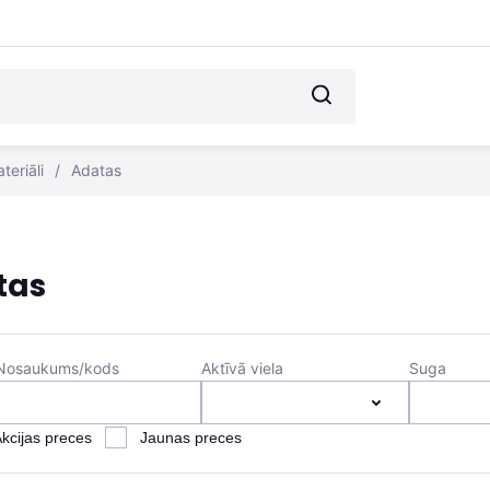
teriāli
/
Adatas
tas
Nosaukums/kods
Aktīvā viela
Suga
kcijas preces
Jaunas preces