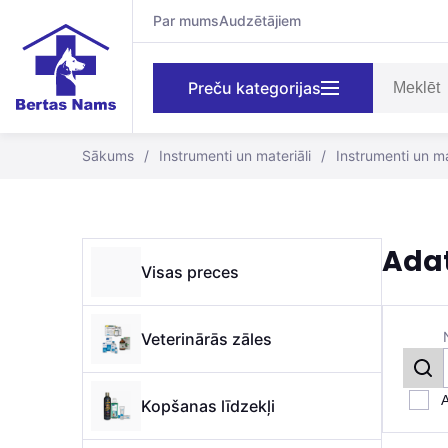
Par mums
Audzētājiem
Preču kategorijas
Sākums
/
Instrumenti un materiāli
/
Instrumenti un ma
Ada
Visas preces
Veterinārās zāles
A
Kopšanas līdzekļi