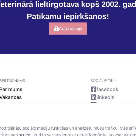
eterinārā lieltirgotava kopš 2002. ga
Patīkamu iepirkšanos!
Autorizācija
BERTAS NAMS
SOCIĀLIE TĪKLI
Par mums
facebook
Vakances
linkedIn
Rekvizīti
instagram
Kontakti
nodrošinātu sociālo mediju funkcijas un analizētu mūsu trafiku. Mēs arī 
tikas partneriem, kuri to var apvienot ar citu informāciju, ko esat viņiem 