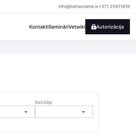
info@bertasnams.lv
+371 25911816
Kontakti
Semināri
Vetwiki
Autorizācija
Ražotājs