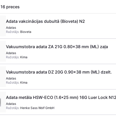
s
16
preces
Adata vakcinācijas dubultā (Bioveta) N2
Adatas
Ražotājs:
Bioveta
Vakuumstobra adata ZA 21G 0.80x38 mm (ML) zaļa
Adatas
Ražotājs:
Kima
Vakuumstobra adata DZ 20G 0.90x38 mm (ML) dzelt.
Adatas
Ražotājs:
Kima
Adata metāla HSW-ECO (1.6*25 mm) 16G Luer Lock N1
Adatas
Ražotājs:
Henke Sass Wolf GmbH