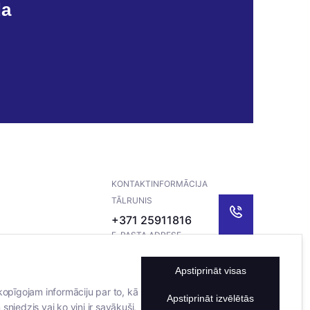
da
KONTAKTINFORMĀCIJA
TĀLRUNIS
+371 25911816
E-PASTA ADRESE
info@bertasnams.lv
Apstiprināt visas
kopīgojam informāciju par to, kā
Apstiprināt izvēlētās
sniedzis vai ko viņi ir savākuši,