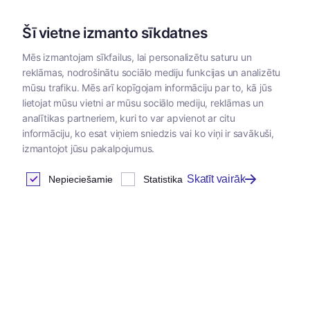
Šī vietne izmanto sīkdatnes
Mēs izmantojam sīkfailus, lai personalizētu saturu un
reklāmas, nodrošinātu sociālo mediju funkcijas un analizētu
Kategorijas
mūsu trafiku. Mēs arī kopīgojam informāciju par to, kā jūs
lietojat mūsu vietni ar mūsu sociālo mediju, reklāmas un
Sākums
/
Zoopreces
/
Ekipējums dzīvniekiem
/
Krūšu siksna
analītikas partneriem, kuri to var apvienot ar citu
informāciju, ko esat viņiem sniedzis vai ko viņi ir savākuši,
izmantojot jūsu pakalpojumus.
Krūšu siksnas
Skatīt vairāk
Nepieciešamie
Statistika
Atrastas
42
preces
Tabula
Jaunums