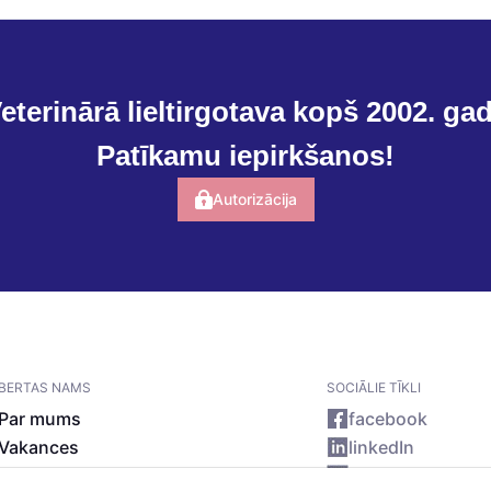
eterinārā lieltirgotava kopš 2002. ga
Patīkamu iepirkšanos!
Autorizācija
BERTAS NAMS
SOCIĀLIE TĪKLI
Par mums
facebook
Vakances
linkedIn
Rekvizīti
instagram