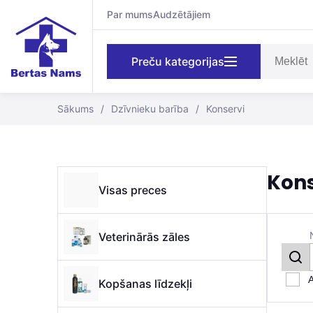
Par mums
Audzētājiem
Preču kategorijas
Sākums
/
Dzīvnieku barība
/
Konservi
Kons
Visas preces
Veterinārās zāles
A
Kopšanas līdzekļi