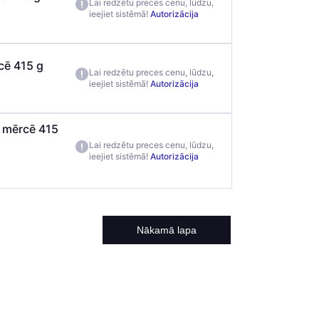
Lai redzētu preces cenu, lūdzu,
ieejiet sistēmā!
Autorizācija
cē 415 g
Lai redzētu preces cenu, lūdzu,
ieejiet sistēmā!
Autorizācija
u mērcē 415
Lai redzētu preces cenu, lūdzu,
ieejiet sistēmā!
Autorizācija
Nākamā lapa