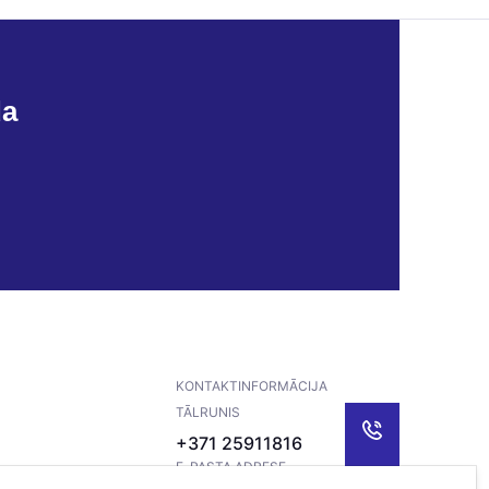
da
KONTAKTINFORMĀCIJA
TĀLRUNIS
+371 25911816
E-PASTA ADRESE