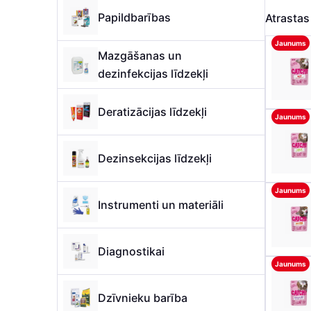
Papildbarības
Atrasta
Jaunums
Mazgāšanas un
dezinfekcijas līdzekļi
Deratizācijas līdzekļi
Jaunums
Dezinsekcijas līdzekļi
Jaunums
Instrumenti un materiāli
Diagnostikai
Jaunums
Dzīvnieku barība