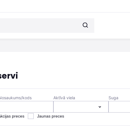
ervi
Nosaukums/kods
Aktīvā viela
Suga
kcijas preces
Jaunas preces