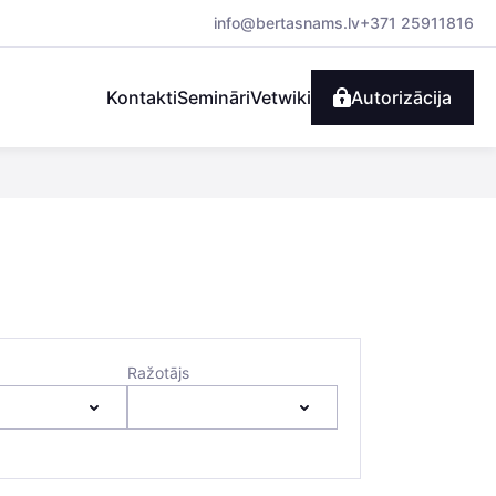
info@bertasnams.lv
+371 25911816
Kontakti
Semināri
Vetwiki
Autorizācija
Ražotājs