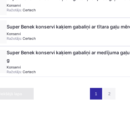
Konservi
Ražotājs:
Certech
Super Benek konservi kaķiem gabaliņi ar tītara gaļu mēr
Konservi
Ražotājs:
Certech
Super Benek konservi kaķiem gabaliņi ar medījuma gaļ
g
Konservi
Ražotājs:
Certech
riekšējā lapa
1
2