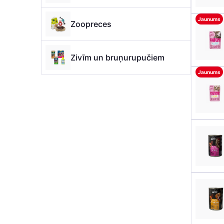
Jaunums
Zoopreces
Zivīm un bruņurupučiem
Jaunums