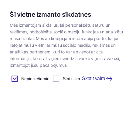
Šī vietne izmanto sīkdatnes
Mēs izmantojam sīkfailus, lai personalizētu saturu un
reklāmas, nodrošinātu sociālo mediju funkcijas un analizētu
Kategorijas
mūsu trafiku. Mēs arī kopīgojam informāciju par to, kā jūs
lietojat mūsu vietni ar mūsu sociālo mediju, reklāmas un
Sākums
/
Diagnostikai
analītikas partneriem, kuri to var apvienot ar citu
informāciju, ko esat viņiem sniedzis vai ko viņi ir savākuši,
izmantojot jūsu pakalpojumus.
Diagnostikai
Skatīt vairāk
Nepieciešamie
Statistika
Atrastas
5
preces
Tabula