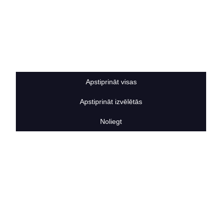
Privātuma politika
Sīkdatņu noteikumi
BERTAS NAMS
Par mums
Vakances
Rekvizīti
Kontakti
Apstiprināt visas
SOCIĀLIE TĪKLI
Apstiprināt izvēlētās
facebook
linkedIn
Noliegt
instagram
KONTAKTINFORMĀCIJA
TĀLRUNIS
+371 25911816
E-PASTA ADRESE
info@bertasnams.lv