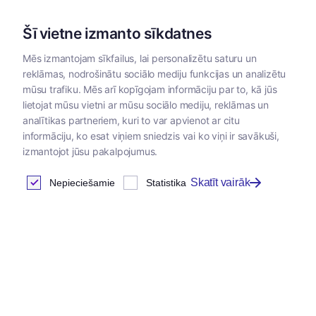
Šī vietne izmanto sīkdatnes
Mēs izmantojam sīkfailus, lai personalizētu saturu un
reklāmas, nodrošinātu sociālo mediju funkcijas un analizētu
Kategorijas
mūsu trafiku. Mēs arī kopīgojam informāciju par to, kā jūs
lietojat mūsu vietni ar mūsu sociālo mediju, reklāmas un
Sākums
/
Dzīvnieku
/
Master
/
Master barība suņiem un
analītikas partneriem, kuri to var apvienot ar citu
barība
kaķiem
informāciju, ko esat viņiem sniedzis vai ko viņi ir savākuši,
izmantojot jūsu pakalpojumus.
Skatīt vairāk
Nepieciešamie
Statistika
Master ekonomiskā barība
suņiem
Atrastas
0
preces
Tabula