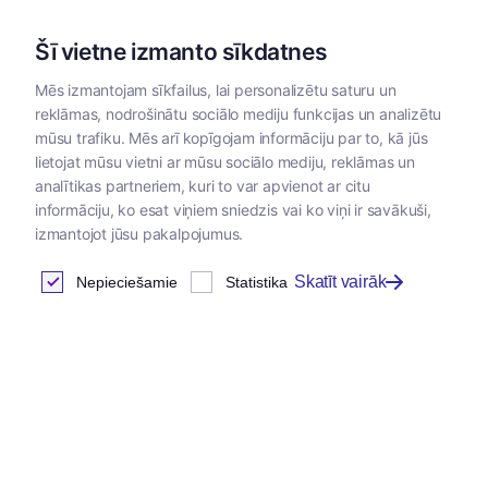
Šī vietne izmanto sīkdatnes
Mēs izmantojam sīkfailus, lai personalizētu saturu un
reklāmas, nodrošinātu sociālo mediju funkcijas un analizētu
Kategorijas
mūsu trafiku. Mēs arī kopīgojam informāciju par to, kā jūs
lietojat mūsu vietni ar mūsu sociālo mediju, reklāmas un
Sākums
/
Zoopreces
/
Higiēnas preces un
/
Ekskremen
analītikas partneriem, kuri to var apvienot ar citu
piederumi
turētāji
informāciju, ko esat viņiem sniedzis vai ko viņi ir savākuši,
izmantojot jūsu pakalpojumus.
Skatīt vairāk
Nepieciešamie
Statistika