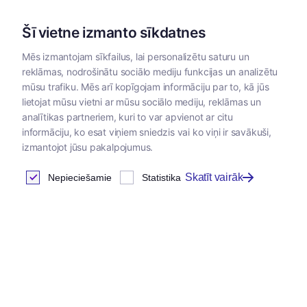
Šī vietne izmanto sīkdatnes
Mēs izmantojam sīkfailus, lai personalizētu saturu un
reklāmas, nodrošinātu sociālo mediju funkcijas un analizētu
Kategorijas
mūsu trafiku. Mēs arī kopīgojam informāciju par to, kā jūs
lietojat mūsu vietni ar mūsu sociālo mediju, reklāmas un
Sākums
/
Papildbarības
/
Papildbarības lauksaimniecības dzī
analītikas partneriem, kuri to var apvienot ar citu
putniem
informāciju, ko esat viņiem sniedzis vai ko viņi ir savākuši,
izmantojot jūsu pakalpojumus.
Skatīt vairāk
Nepieciešamie
Statistika