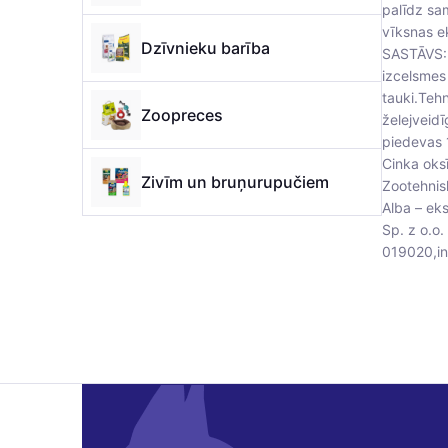
palīdz sa
vīksnas ek
Dzīvnieku barība
SASTĀVS: K
izcelsmes
tauki.Tehn
Zoopreces
želejveidī
piedevas 
Cinka oks
Zivīm un bruņurupučiem
Zootehnisk
Alba – ek
Sp. z o.o.
019020,in