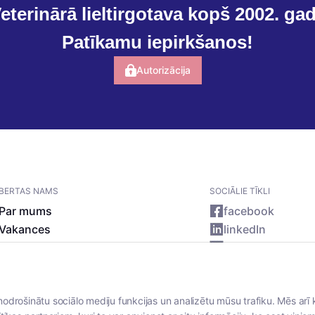
eterinārā lieltirgotava kopš 2002. ga
Patīkamu iepirkšanos!
Autorizācija
BERTAS NAMS
SOCIĀLIE TĪKLI
Par mums
facebook
Vakances
linkedIn
Rekvizīti
instagram
Kontakti
nodrošinātu sociālo mediju funkcijas un analizētu mūsu trafiku. Mēs arī 