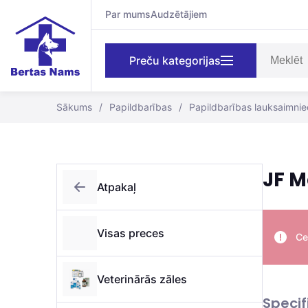
Par mums
Audzētājiem
Preču kategorijas
Sākums
/
Papildbarības
/
Papildbarības lauksaimnie
JF M
Atpakaļ
Visas preces
Ce
Veterinārās zāles
Specif