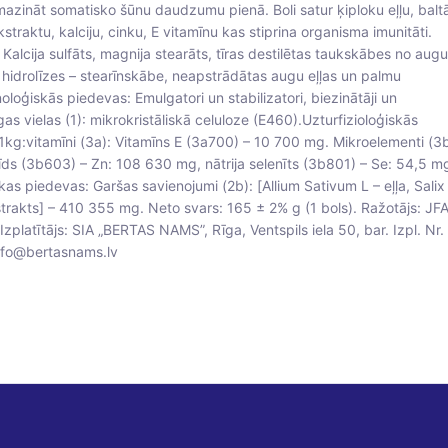
mazināt somatisko šūnu daudzumu pienā. Boli satur ķiploku eļļu, balt
straktu, kalciju, cinku, E vitamīnu kas stiprina organisma imunitāti.
alcija sulfāts, magnija stearāts, tīras destilētas taukskābes no augu
 hidrolīzes – stearīnskābe, neapstrādātas augu eļļas un palmu
oloģiskās piedevas: Emulgatori un stabilizatori, biezinātāji un
gas vielas (1): mikrokristāliskā celuloze (E460).Uzturfizioloģiskās
1kg:vitamīni (3a): Vitamīns E (3a700) – 10 700 mg. Mikroelementi (3b
īds (3b603) – Zn: 108 630 mg, nātrija selenīts (3b801) – Se: 54,5 m
as piedevas: Garšas savienojumi (2b): [Allium Sativum L – eļļa, Salix
strakts] – 410 355 mg. Neto svars: 165 ± 2% g (1 bols). Ražotājs: J
 Izplatītājs: SIA „BERTAS NAMS”, Rīga, Ventspils iela 50, bar. Izpl. Nr.
fo@bertasnams.lv