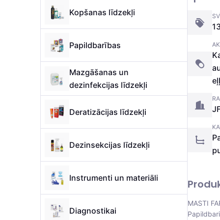
Kopšanas līdzekļi
SV
1
Papildbarības
AK
Ka
au
Mazgāšanas un
eļ
dezinfekcijas līdzekļi
RA
J
Deratizācijas līdzekļi
KA
Pa
Dezinsekcijas līdzekļi
p
Instrumenti un materiāli
Produ
MASTI FAR
Diagnostikai
Papildbar