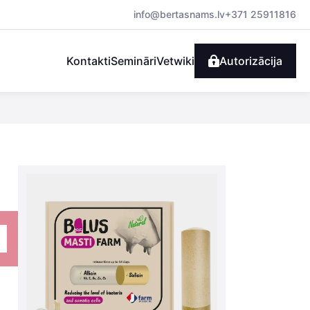
info@bertasnams.lv
+371 25911816
Kontakti
Semināri
Vetwiki
Autorizācija