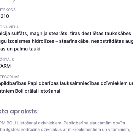
ĪTRKODS
3210
TĪVĀ VIELA
lcija sulfāts, magnija stearāts, tīras destilētas taukskābes
gu izcelsmes hidrolīzes – stearīnskābe, neapstrādātas au
ļas un palmu tauki
ŽOTĀJS
FARM
TEGORIJAS
pildbarības
Papildbarības lauksaimniecības dzīvniekiem u
utniem
Boli orālai lietošanai
kta apraksts
M BOLI Lietošanai dzīvniekiem. Papildbarība slaucamām govīm
iba ilgstoši nodrošina dzīvniekus ar mikroelementiem un vitamīniem,