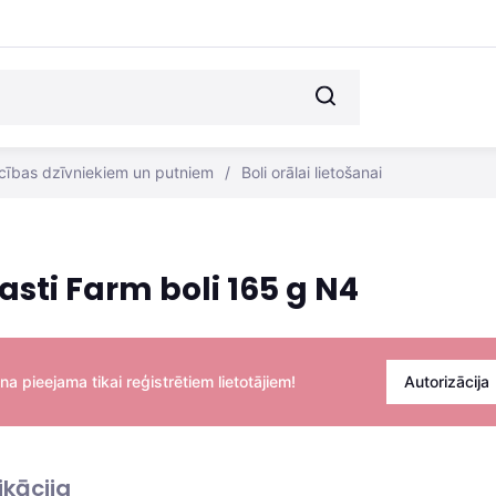
cības dzīvniekiem un putniem
/
Boli orālai lietošanai
asti Farm boli 165 g N4
na pieejama tikai reģistrētiem lietotājiem!
Autorizācija
ikācija