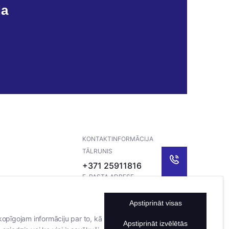
da
KONTAKTINFORMĀCIJA
TĀLRUNIS
+371 25911816
E-PASTA ADRESE
info@bertasnams.lv
Apstiprināt visas
kopīgojam informāciju par to, kā
Apstiprināt izvēlētās