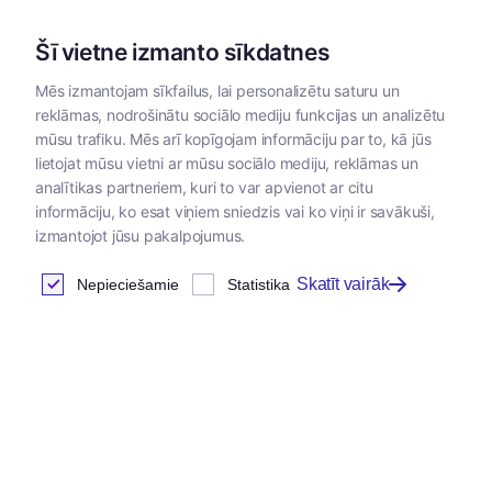
Šī vietne izmanto sīkdatnes
Mēs izmantojam sīkfailus, lai personalizētu saturu un
reklāmas, nodrošinātu sociālo mediju funkcijas un analizētu
Kategorijas
mūsu trafiku. Mēs arī kopīgojam informāciju par to, kā jūs
lietojat mūsu vietni ar mūsu sociālo mediju, reklāmas un
Sākums
/
Papildbarības
/
Papildbarības lauksaimniecības dzī
analītikas partneriem, kuri to var apvienot ar citu
putniem
informāciju, ko esat viņiem sniedzis vai ko viņi ir savākuši,
izmantojot jūsu pakalpojumus.
Skatīt vairāk
Nepieciešamie
Statistika