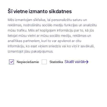
Šī vietne izmanto sīkdatnes
Mēs izmantojam sīkfailus, lai personalizētu saturu un
reklāmas, nodrošinātu sociālo mediju funkcijas un analizētu
Kategorijas
mūsu trafiku. Mēs arī kopīgojam informāciju par to, kā jūs
lietojat mūsu vietni ar mūsu sociālo mediju, reklāmas un
Sākums
/
Papildbarības
/
Papildbarības suņiem un kaķiem
analītikas partneriem, kuri to var apvienot ar citu
informāciju, ko esat viņiem sniedzis vai ko viņi ir savākuši,
izmantojot jūsu pakalpojumus.
Papildbarības suņiem un
Skatīt vairāk
Nepieciešamie
Statistika
kaķiem
Atrastas
47
preces
Tabula
Jaunums