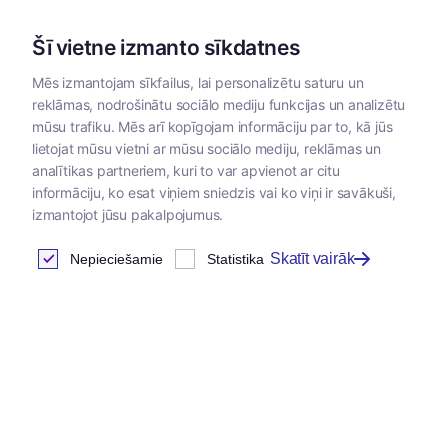
Šī vietne izmanto sīkdatnes
Mēs izmantojam sīkfailus, lai personalizētu saturu un
reklāmas, nodrošinātu sociālo mediju funkcijas un analizētu
Kategorijas
mūsu trafiku. Mēs arī kopīgojam informāciju par to, kā jūs
lietojat mūsu vietni ar mūsu sociālo mediju, reklāmas un
Sākums
/
Papildbarības
/
Papildbarības suņiem un kaķiem
/
analītikas partneriem, kuri to var apvienot ar citu
informāciju, ko esat viņiem sniedzis vai ko viņi ir savākuši,
izmantojot jūsu pakalpojumus.
Skatīt vairāk
Nepieciešamie
Statistika