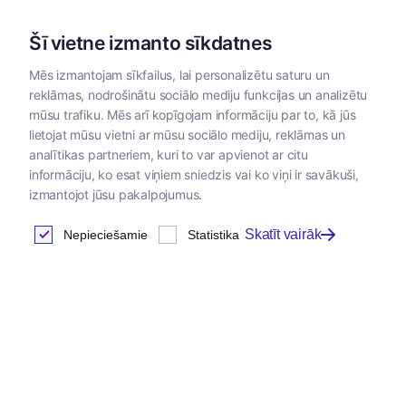
Šī vietne izmanto sīkdatnes
Mēs izmantojam sīkfailus, lai personalizētu saturu un
reklāmas, nodrošinātu sociālo mediju funkcijas un analizētu
Kategorijas
mūsu trafiku. Mēs arī kopīgojam informāciju par to, kā jūs
lietojat mūsu vietni ar mūsu sociālo mediju, reklāmas un
Sākums
/
Kopšanas līdzekļi
/
Dermatoloģiskie kopšanas līdzekļ
analītikas partneriem, kuri to var apvienot ar citu
informāciju, ko esat viņiem sniedzis vai ko viņi ir savākuši,
izmantojot jūsu pakalpojumus.
Tesmens kopšanas līdzekļi
Skatīt vairāk
Nepieciešamie
Statistika
Atrastas
30
preces
Tabula
Jaunums